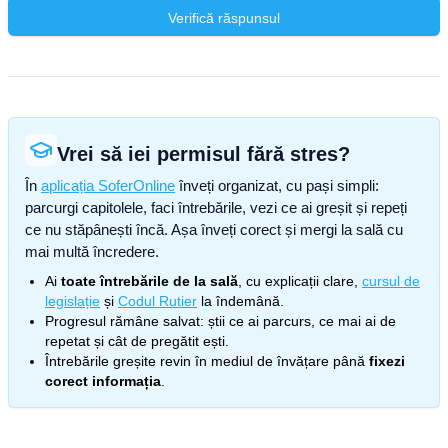
Verifică răspunsul
Vrei să iei permisul fără stres?
În
aplicația SoferOnline
înveți organizat, cu pași simpli:
parcurgi capitolele, faci întrebările, vezi ce ai greșit și repeți
ce nu stăpânești încă. Așa înveți corect și mergi la sală cu
mai multă încredere.
Ai
toate întrebările de la sală
, cu explicații clare,
cursul de
legislație
și
Codul Rutier
la îndemână.
Progresul rămâne salvat: știi ce ai parcurs, ce mai ai de
repetat și cât de pregătit ești.
Întrebările greșite revin în mediul de învățare până
fixezi
corect informația
.