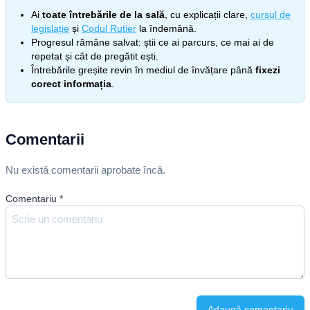
Ai
toate întrebările de la sală
, cu explicații clare,
cursul de
legislație
și
Codul Rutier
la îndemână.
Progresul rămâne salvat: știi ce ai parcurs, ce mai ai de
repetat și cât de pregătit ești.
Întrebările greșite revin în mediul de învățare până
fixezi
corect informația
.
Comentarii
Nu există comentarii aprobate încă.
Comentariu
*
Adaugă comentariu