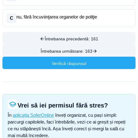
nu, fără încuviinţarea organelor de poliţie
C
Întrebarea precedentă:
161
Întrebarea următoare:
163
Verifică răspunsul
Vrei să iei permisul fără stres?
În
aplicația SoferOnline
înveți organizat, cu pași simpli:
parcurgi capitolele, faci întrebările, vezi ce ai greșit și repeți
ce nu stăpânești încă. Așa înveți corect și mergi la sală cu
mai multă încredere.