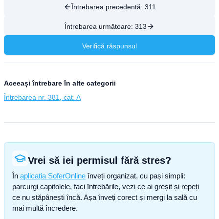
Întrebarea precedentă:
311
Întrebarea următoare:
313
Verifică răspunsul
Aceeași întrebare în alte categorii
Întrebarea nr. 381, cat. A
Vrei să iei permisul fără stres?
În
aplicația SoferOnline
înveți organizat, cu pași simpli:
parcurgi capitolele, faci întrebările, vezi ce ai greșit și repeți
ce nu stăpânești încă. Așa înveți corect și mergi la sală cu
mai multă încredere.