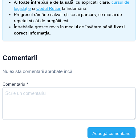
Ai
toate întrebările de la sală
, cu explicații clare,
cursul de
legislație
și
Codul Rutier
la îndemână.
Progresul rămâne salvat: știi ce ai parcurs, ce mai ai de
repetat și cât de pregătit ești.
Întrebările greșite revin în mediul de învățare până
fixezi
corect informația
.
Comentarii
Nu există comentarii aprobate încă.
Comentariu
*
Adaugă comentariu