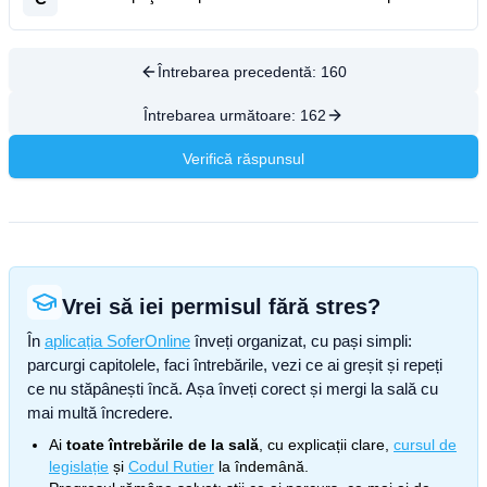
Întrebarea precedentă:
160
Întrebarea următoare:
162
Verifică răspunsul
Vrei să iei permisul fără stres?
În
aplicația SoferOnline
înveți organizat, cu pași simpli:
parcurgi capitolele, faci întrebările, vezi ce ai greșit și repeți
ce nu stăpânești încă. Așa înveți corect și mergi la sală cu
mai multă încredere.
Ai
toate întrebările de la sală
, cu explicații clare,
cursul de
legislație
și
Codul Rutier
la îndemână.