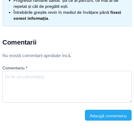
Progresul rămâne salvat: știi ce ai parcurs, ce mai ai de
repetat și cât de pregătit ești.
Întrebările greșite revin în mediul de învățare până
fixezi
corect informația
.
Comentarii
Nu există comentarii aprobate încă.
Comentariu
*
Adaugă comentariu