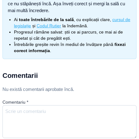
ce nu stăpânești încă. Așa înveți corect și mergi la sală cu
mai multă încredere.
Ai
toate întrebările de la sală
, cu explicații clare,
cursul de
legislație
și
Codul Rutier
la îndemână.
Progresul rămâne salvat: știi ce ai parcurs, ce mai ai de
repetat și cât de pregătit ești.
Întrebările greșite revin în mediul de învățare până
fixezi
corect informația
.
Comentarii
Nu există comentarii aprobate încă.
Comentariu
*