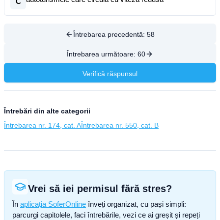
C
Întrebarea precedentă:
58
Întrebarea următoare:
60
Verifică răspunsul
Întrebări din alte categorii
Întrebarea nr. 174, cat. A
Întrebarea nr. 550, cat. B
Vrei să iei permisul fără stres?
În
aplicația SoferOnline
înveți organizat, cu pași simpli:
parcurgi capitolele, faci întrebările, vezi ce ai greșit și repeți