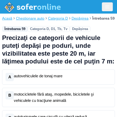
Acasă
Chestionare auto
Categoria D
Depășirea
Întrebarea 59
Întrebarea 59
Categoria D, D1, Tb, Tv
Depășirea
Precizaţi ce categorii de vehicule
puteţi depăşi pe poduri, unde
vizibilitatea este peste 20 m, iar
lăţimea podului este de cel puţin 7 m:
autovehiculele de tonaj mare
A
motocicletele fără ataş, mopedele, bicicletele şi
B
vehiculele cu tracţiune animală
autoturismele care circulă cu viteză redusă