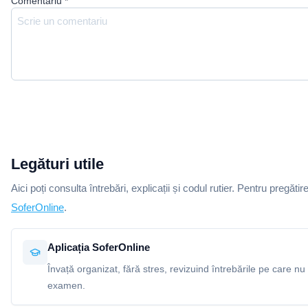
Comentariu
*
Legături utile
Aici poți consulta întrebări, explicații și codul rutier. Pentru pregătir
SoferOnline
.
Aplicația SoferOnline
Învață organizat, fără stres, revizuind întrebările pe care nu 
examen.