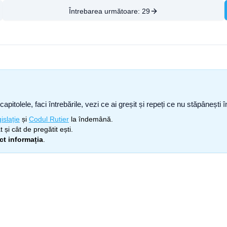
Întrebarea următoare:
29
capitolele, faci întrebările, vezi ce ai greșit și repeți ce nu stăpâneșt
islație
și
Codul Rutier
la îndemână.
 și cât de pregătit ești.
ect informația
.