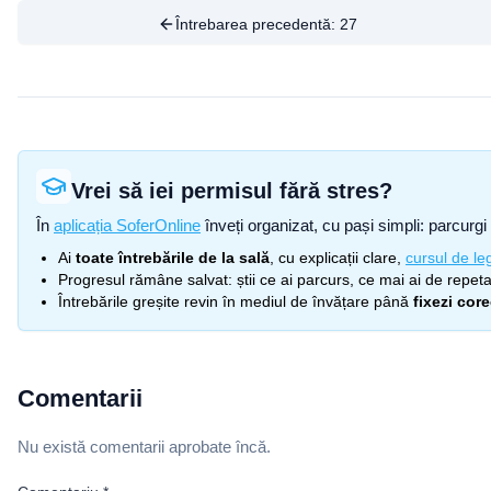
Întrebarea precedentă:
27
Vrei să iei permisul fără stres?
În
aplicația SoferOnline
înveți organizat, cu pași simpli: parcurgi 
Ai
toate întrebările de la sală
, cu explicații clare,
cursul de leg
Progresul rămâne salvat: știi ce ai parcurs, ce mai ai de repetat
Întrebările greșite revin în mediul de învățare până
fixezi cor
Comentarii
Nu există comentarii aprobate încă.