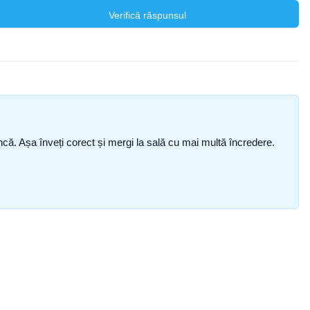
Verifică răspunsul
i încă. Așa înveți corect și mergi la sală cu mai multă încredere.