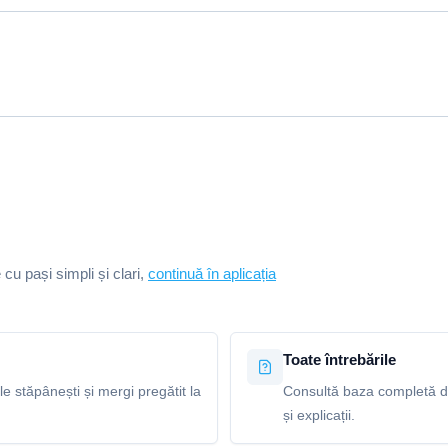
e cu pași simpli și clari,
continuă în aplicația
Toate întrebările
le stăpânești și mergi pregătit la
Consultă baza completă de
și explicații.