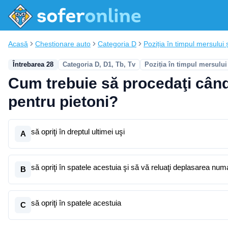
Acasă
Chestionare auto
Categoria D
Poziția în timpul mersului ș
Întrebarea 28
Categoria D, D1, Tb, Tv
Poziția în timpul mersului
Cum trebuie să procedaţi când a
pentru pietoni?
să opriţi în dreptul ultimei uşi
A
să opriţi în spatele acestuia şi să vă reluaţi deplasarea num
B
să opriţi în spatele acestuia
C