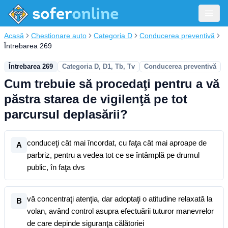
Acasă
Chestionare auto
Categoria D
Conducerea preventivă
Întrebarea 269
Întrebarea 269
Categoria D, D1, Tb, Tv
Conducerea preventivă
Cum trebuie să procedaţi pentru a vă
păstra starea de vigilenţă pe tot
parcursul deplasării?
conduceţi cât mai încordat, cu faţa cât mai aproape de
A
parbriz, pentru a vedea tot ce se întâmplă pe drumul
public, în faţa dvs
vă concentraţi atenţia, dar adoptaţi o atitudine relaxată la
B
volan, având control asupra efectuării tuturor manevrelor
de care depinde siguranţa călătoriei