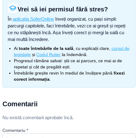
Vrei să iei permisul fără stres?
În
aplicația SoferOnline
înveți organizat, cu pași simpli:
parcurgi capitolele, faci întrebările, vezi ce ai greșit și repeți
ce nu stăpânești încă. Așa înveți corect și mergi la sală cu
mai multă încredere.
Ai
toate întrebările de la sală
, cu explicații clare,
cursul de
legislație
și
Codul Rutier
la îndemână.
Progresul rămâne salvat: știi ce ai parcurs, ce mai ai de
repetat și cât de pregătit ești.
Întrebările greșite revin în mediul de învățare până
fixezi
corect informația
.
Comentarii
Nu există comentarii aprobate încă.
Comentariu
*