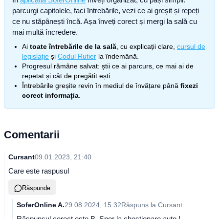
parcurgi capitolele, faci întrebările, vezi ce ai greșit și repeți
ce nu stăpânești încă. Așa înveți corect și mergi la sală cu
mai multă încredere.
Ai
toate întrebările de la sală
, cu explicații clare,
cursul de
legislație
și
Codul Rutier
la îndemână.
Progresul rămâne salvat: știi ce ai parcurs, ce mai ai de
repetat și cât de pregătit ești.
Întrebările greșite revin în mediul de învățare până
fixezi
corect informația
.
Comentarii
Cursant
09.01.2023, 21:40
Care este raspusul
Răspunde
SoferOnline A.
29.08.2024, 15:32
Răspuns la
Cursant
Răspunsul corect este B. Spor la chestionare auto !