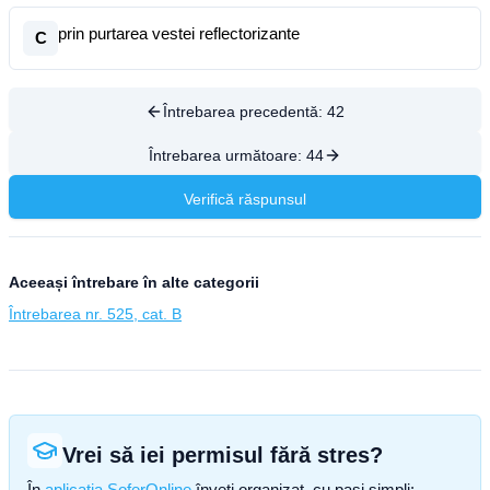
prin purtarea vestei reflectorizante
C
Întrebarea precedentă:
42
Întrebarea următoare:
44
Verifică răspunsul
Aceeași întrebare în alte categorii
Întrebarea nr. 525, cat. B
Vrei să iei permisul fără stres?
În
aplicația SoferOnline
înveți organizat, cu pași simpli: