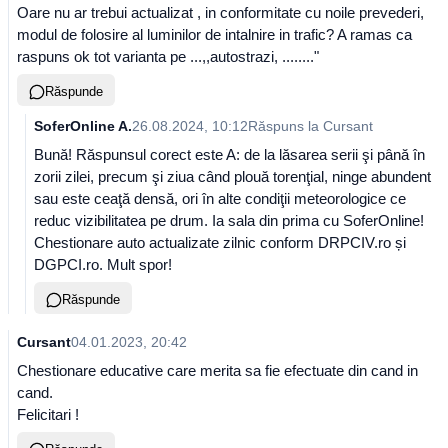
Oare nu ar trebui actualizat , in conformitate cu noile prevederi,
modul de folosire al luminilor de intalnire in trafic? A ramas ca
raspuns ok tot varianta pe ...,,autostrazi, ........"
Răspunde
SoferOnline A.
26.08.2024, 10:12
Răspuns la
Cursant
Bună! Răspunsul corect este A: de la lăsarea serii şi până în
zorii zilei, precum şi ziua când plouă torenţial, ninge abundent
sau este ceaţă densă, ori în alte condiţii meteorologice ce
reduc vizibilitatea pe drum. Ia sala din prima cu SoferOnline!
Chestionare auto actualizate zilnic conform DRPCIV.ro și
DGPCI.ro. Mult spor!
Răspunde
Cursant
04.01.2023, 20:42
Chestionare educative care merita sa fie efectuate din cand in
cand.
Felicitari !