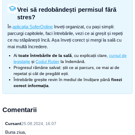
Vrei să redobândești permisul fără
stres?
În
aplicația SoferOnline
înveți organizat, cu pași simpli:
parcurgi capitolele, faci întrebările, vezi ce ai greșit și repeți
ce nu stăpânești încă. Așa înveți corect și mergi la sală cu
mai multă încredere.
Ai
toate întrebările de la sală
, cu explicații clare,
cursul de
legislație
și
Codul Rutier
la îndemână.
Progresul rămâne salvat: știi ce ai parcurs, ce mai ai de
repetat și cât de pregătit ești.
Întrebările greșite revin în mediul de învățare până
fixezi
corect informația
.
Comentarii
Cursant
25.08.2024, 16:07
Buna ziua,