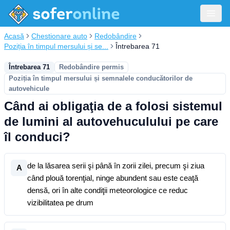
Acasă
Chestionare auto
Redobândire
Poziția în timpul mersului și se...
Întrebarea 71
Întrebarea 71
Redobândire permis
Poziția în timpul mersului și semnalele conducătorilor de
autovehicule
Când ai obligaţia de a folosi sistemul
de lumini al autovehuculului pe care
îl conduci?
de la lăsarea serii şi până în zorii zilei, precum şi ziua
A
când plouă torenţial, ninge abundent sau este ceaţă
densă, ori în alte condiţii meteorologice ce reduc
vizibilitatea pe drum