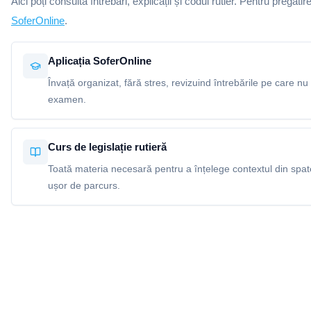
Aici poți consulta întrebări, explicații și codul rutier. Pentru pregătir
SoferOnline
.
Aplicația SoferOnline
Învață organizat, fără stres, revizuind întrebările pe care nu 
examen.
Curs de legislație rutieră
Toată materia necesară pentru a înțelege contextul din spatel
ușor de parcurs.