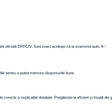
e date oficială DRPCIV. Sunt exact aceleași ca la examenul auto. 🚦✅
eșelile pentru a putea memora răspunsurile bune.
corecte și explicațiile detaliate. Pregătește-te eficient și învață di