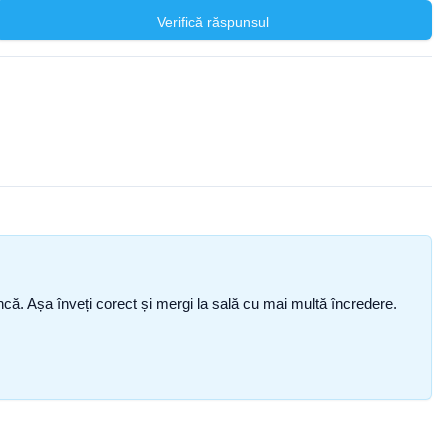
Verifică răspunsul
i încă. Așa înveți corect și mergi la sală cu mai multă încredere.