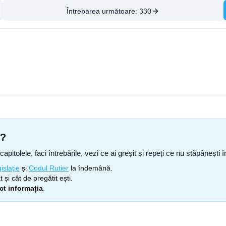
Întrebarea următoare:
330
s?
capitolele, faci întrebările, vezi ce ai greșit și repeți ce nu stăpâneșt
islație
și
Codul Rutier
la îndemână.
 și cât de pregătit ești.
ect informația
.