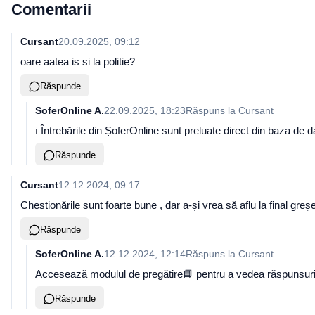
Comentarii
Cursant
20.09.2025, 09:12
oare aatea is si la politie?
Răspunde
SoferOnline A.
22.09.2025, 18:23
Răspuns la
Cursant
ℹ️ Întrebările din ȘoferOnline sunt preluate direct din baza d
Răspunde
Cursant
12.12.2024, 09:17
Chestionările sunt foarte bune , dar a-și vrea să aflu la final gr
Răspunde
SoferOnline A.
12.12.2024, 12:14
Răspuns la
Cursant
Accesează modulul de pregătire📘 pentru a vedea răspunsurile 
Răspunde