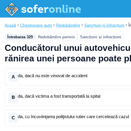
Acasă
Chestionare auto
Redobândire
Sancțiuni și infracțiuni
Î
Întrebarea 329
Redobândire permis
Sancțiuni și infracțiuni
Conducătorul unui autovehicul 
rănirea unei persoane poate pl
da, dacă nu este vinovat de accident
A
da, dacă victima a fost transportată la spital
B
da, cu încuviinţarea poliţistului rutier care cercetează cazul
C