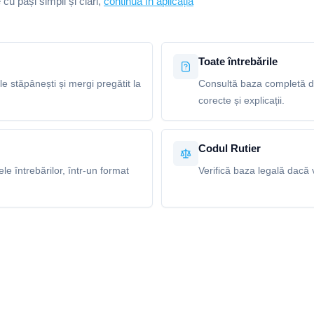
e cu pași simpli și clari,
continuă în aplicația
Toate întrebările
le stăpânești și mergi pregătit la
Consultă baza completă de
corecte și explicații.
Codul Rutier
e întrebărilor, într-un format
Verifică baza legală dacă v