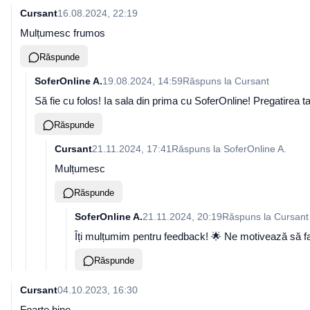
Cursant
16.08.2024, 22:19
Mulțumesc frumos
Răspunde
SoferOnline A.
19.08.2024, 14:59
Răspuns la
Cursant
Să fie cu folos! Ia sala din prima cu SoferOnline! Pregatirea t
Răspunde
Cursant
21.11.2024, 17:41
Răspuns la
SoferOnline A.
Mulțumesc
Răspunde
SoferOnline A.
21.11.2024, 20:19
Răspuns la
Cursant
Îți mulțumim pentru feedback! 🌟 Ne motivează să face
Răspunde
Cursant
04.10.2023, 16:30
Foarte bine