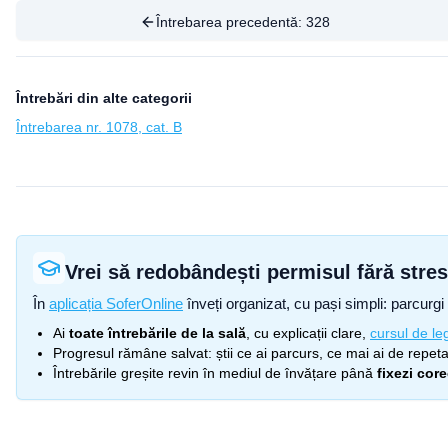
Întrebarea precedentă:
328
Întrebări din alte categorii
Întrebarea nr. 1078, cat. B
Vrei să redobândești permisul fără stre
În
aplicația SoferOnline
înveți organizat, cu pași simpli: parcurgi 
Ai
toate întrebările de la sală
, cu explicații clare,
cursul de leg
Progresul rămâne salvat: știi ce ai parcurs, ce mai ai de repetat
Întrebările greșite revin în mediul de învățare până
fixezi cor