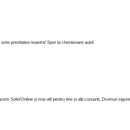
a este prioritatea noastra! Spor la chestionare auto!
m SoferOnline și mai util pentru tine și alți cursanți. Drumuri sigure!