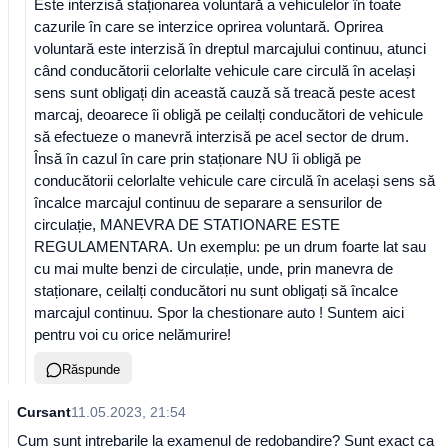
Este interzisă staționarea voluntară a vehiculelor în toate
cazurile în care se interzice oprirea voluntară. Oprirea
voluntară este interzisă în dreptul marcajului continuu, atunci
când conducătorii celorlalte vehicule care circulă în același
sens sunt obligați din această cauză să treacă peste acest
marcaj, deoarece îi obligă pe ceilalți conducători de vehicule
să efectueze o manevră interzisă pe acel sector de drum.
Însă în cazul în care prin staționare NU îi obligă pe
conducătorii celorlalte vehicule care circulă în același sens să
încalce marcajul continuu de separare a sensurilor de
circulație, MANEVRA DE STATIONARE ESTE
REGULAMENTARA. Un exemplu: pe un drum foarte lat sau
cu mai multe benzi de circulație, unde, prin manevra de
staționare, ceilalți conducători nu sunt obligați să încalce
marcajul continuu. Spor la chestionare auto ! Suntem aici
pentru voi cu orice nelămurire!
Răspunde
Cursant
11.05.2023, 21:54
Cum sunt intrebarile la examenul de redobandire? Sunt exact ca