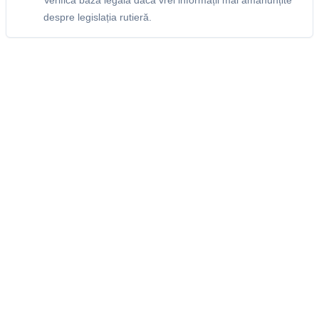
Verifică baza legală dacă vrei informații mai amănunțite
despre legislația rutieră.