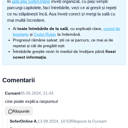
În
aplicația SoferOnline
înveți organizat, cu pași simpli:
parcurgi capitolele, faci întrebările, vezi ce ai greșit și repeți
ce nu stăpânești încă. Așa înveți corect și mergi la sală cu
mai multă încredere.
Ai
toate întrebările de la sală
, cu explicații clare,
cursul de
legislație
și
Codul Rutier
la îndemână.
Progresul rămâne salvat: știi ce ai parcurs, ce mai ai de
repetat și cât de pregătit ești.
Întrebările greșite revin în mediul de învățare până
fixezi
corect informația
.
Comentarii
Cursant
05.05.2024, 21:43
cine poate explica raspunsul
Răspunde
SoferOnline A.
13.08.2024, 10:53
Răspuns la
Cursant