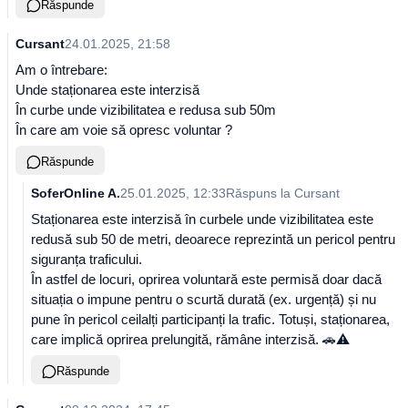
Răspunde
Cursant
24.01.2025, 21:58
Am o întrebare:
Unde staționarea este interzisă
În curbe unde vizibilitatea e redusa sub 50m
În care am voie să opresc voluntar ?
Răspunde
SoferOnline A.
25.01.2025, 12:33
Răspuns la
Cursant
Staționarea este interzisă în curbele unde vizibilitatea este
redusă sub 50 de metri, deoarece reprezintă un pericol pentru
siguranța traficului.
În astfel de locuri, oprirea voluntară este permisă doar dacă
situația o impune pentru o scurtă durată (ex. urgență) și nu
pune în pericol ceilalți participanți la trafic. Totuși, staționarea,
care implică oprirea prelungită, rămâne interzisă. 🚗⚠️
Răspunde