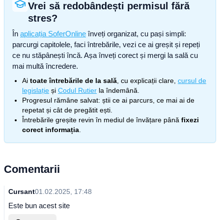
Vrei să redobândești permisul fără
stres?
În
aplicația SoferOnline
înveți organizat, cu pași simpli:
parcurgi capitolele, faci întrebările, vezi ce ai greșit și repeți
ce nu stăpânești încă. Așa înveți corect și mergi la sală cu
mai multă încredere.
Ai
toate întrebările de la sală
, cu explicații clare,
cursul de
legislație
și
Codul Rutier
la îndemână.
Progresul rămâne salvat: știi ce ai parcurs, ce mai ai de
repetat și cât de pregătit ești.
Întrebările greșite revin în mediul de învățare până
fixezi
corect informația
.
Comentarii
Cursant
01.02.2025, 17:48
Este bun acest site