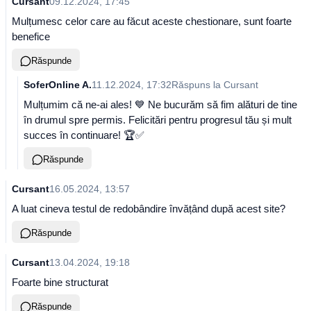
Cursant
09.12.2024, 17:45
Mulțumesc celor care au făcut aceste chestionare, sunt foarte
benefice
Răspunde
SoferOnline A.
11.12.2024, 17:32
Răspuns la
Cursant
Mulțumim că ne-ai ales! 💙 Ne bucurăm să fim alături de tine
în drumul spre permis. Felicitări pentru progresul tău și mult
succes în continuare! 🏆✅
Răspunde
Cursant
16.05.2024, 13:57
A luat cineva testul de redobândire învățând după acest site?
Răspunde
Cursant
13.04.2024, 19:18
Foarte bine structurat
Răspunde