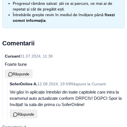
Progresul rămâne salvat: știi ce ai parcurs, ce mai ai de
repetat și cât de pregătit ești.
Întrebările greșite revin în mediul de învățare până
fixezi
corect informația
.
Comentarii
Cursant
31.07.2024, 11:38
Foarte bune
Răspunde
SoferOnline A.
12.08.2024, 19:59
Răspuns la
Cursant
Vei găsi în aplicație întrebări din toate capitolele care intra la
examenul auto actualizate conform DRPCIV/ DGPCI Spor la
învățat! Ia sala din prima cu SoferOnline!
Răspunde