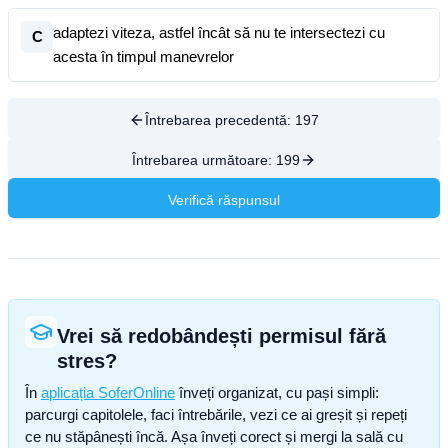
adaptezi viteza, astfel încât să nu te intersectezi cu
C
acesta în timpul manevrelor
Întrebarea precedentă:
197
Întrebarea următoare:
199
Verifică răspunsul
Vrei să redobândești permisul fără
stres?
În
aplicația SoferOnline
înveți organizat, cu pași simpli:
parcurgi capitolele, faci întrebările, vezi ce ai greșit și repeți
ce nu stăpânești încă. Așa înveți corect și mergi la sală cu