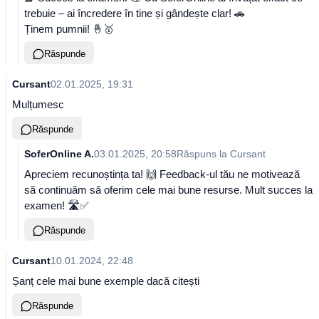
trebuie – ai încredere în tine și gândește clar! 🚗
Ținem pumnii! 🤞🥇
Răspunde
Cursant
02.01.2025, 19:31
Mulțumesc
Răspunde
SoferOnline A.
03.01.2025, 20:58
Răspuns la
Cursant
Apreciem recunoștința ta! 🙌 Feedback-ul tău ne motivează
să continuăm să oferim cele mai bune resurse. Mult succes la
examen! 🛣️✅
Răspunde
Cursant
10.01.2024, 22:48
Șanț cele mai bune exemple dacă citești
Răspunde