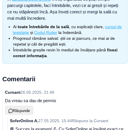
parcurgi capitolele, faci întrebările, vezi ce ai greșit și repeți
ce nu stăpânești încă. Așa înveți corect și mergi la sală cu
mai multă încredere.
Ai
toate întrebările de la sală
, cu explicații clare,
cursul de
legislație
și
Codul Rutier
la îndemână.
Progresul rămâne salvat: știi ce ai parcurs, ce mai ai de
repetat și cât de pregătit ești.
Întrebările greșite revin în mediul de învățare până
fixezi
corect informația
.
Comentarii
Cursant
26.05.2025, 21:48
Da vreau sa dau de permis
Răspunde
SoferOnline A.
27.05.2025, 15:44
Răspuns la
Cursant
📘 Succes la examen! 💪 Cu SoferOnline ai învățat exact ce