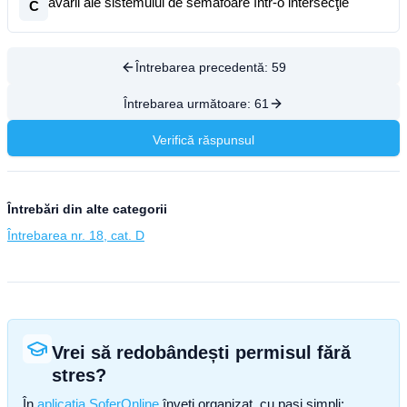
avarii ale sistemului de semafoare într-o intersecţie
C
Întrebarea precedentă:
59
Întrebarea următoare:
61
Verifică răspunsul
Întrebări din alte categorii
Întrebarea nr. 18, cat. D
Vrei să redobândești permisul fără
stres?
În
aplicația SoferOnline
înveți organizat, cu pași simpli: