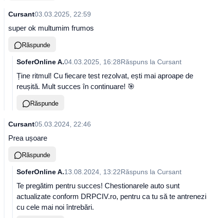
Cursant
03.03.2025, 22:59
super ok multumim frumos
Răspunde
SoferOnline A.
04.03.2025, 16:28
Răspuns la
Cursant
Ține ritmul! Cu fiecare test rezolvat, ești mai aproape de
reușită. Mult succes în continuare! 🎯
Răspunde
Cursant
05.03.2024, 22:46
Prea ușoare
Răspunde
SoferOnline A.
13.08.2024, 13:22
Răspuns la
Cursant
Te pregătim pentru succes! Chestionarele auto sunt
actualizate conform DRPCIV.ro, pentru ca tu să te antrenezi
cu cele mai noi întrebări.