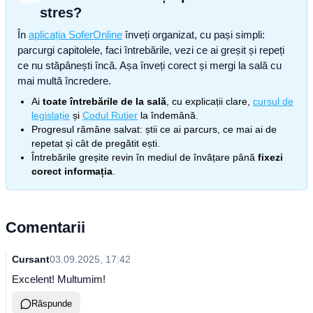
stres?
În
aplicația SoferOnline
înveți organizat, cu pași simpli:
parcurgi capitolele, faci întrebările, vezi ce ai greșit și repeți
ce nu stăpânești încă. Așa înveți corect și mergi la sală cu
mai multă încredere.
Ai
toate întrebările de la sală
, cu explicații clare,
cursul de
legislație
și
Codul Rutier
la îndemână.
Progresul rămâne salvat: știi ce ai parcurs, ce mai ai de
repetat și cât de pregătit ești.
Întrebările greșite revin în mediul de învățare până
fixezi
corect informația
.
Comentarii
Cursant
03.09.2025, 17:42
Excelent! Multumim!
Răspunde