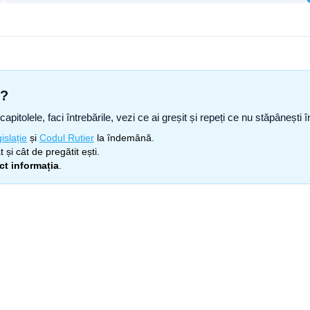
s?
capitolele, faci întrebările, vezi ce ai greșit și repeți ce nu stăpâneșt
islație
și
Codul Rutier
la îndemână.
 și cât de pregătit ești.
ect informația
.