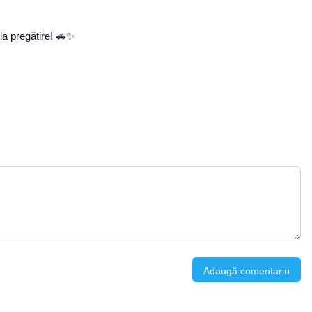
la pregătire! 🚗✨
Adaugă comentariu