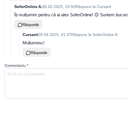
SoferOnline A.
06.02.2025, 15:50
Răspuns la
Cursant
Îți mulțumim pentru că ai ales SoferOnline! 😊 Suntem bucuro
Răspunde
Cursant
09.04.2025, 01:37
Răspuns la
SoferOnline A.
Mulțumesc!
Răspunde
Comentariu
*