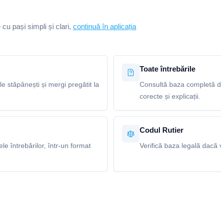
e cu pași simpli și clari,
continuă în aplicația
Toate întrebările
le stăpânești și mergi pregătit la
Consultă baza completă de
corecte și explicații.
Codul Rutier
e întrebărilor, într-un format
Verifică baza legală dacă v