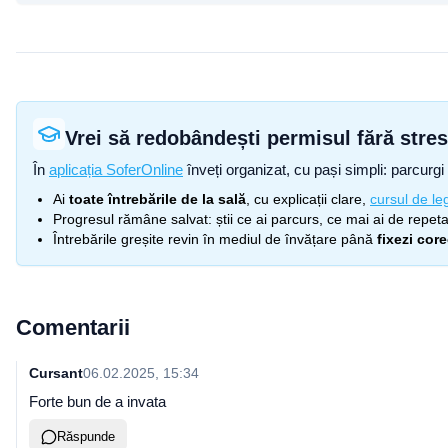
Vrei să redobândești permisul fără stre
În
aplicația SoferOnline
înveți organizat, cu pași simpli: parcurgi 
Ai
toate întrebările de la sală
, cu explicații clare,
cursul de leg
Progresul rămâne salvat: știi ce ai parcurs, ce mai ai de repetat
Întrebările greșite revin în mediul de învățare până
fixezi cor
Comentarii
Cursant
06.02.2025, 15:34
Forte bun de a invata
Răspunde