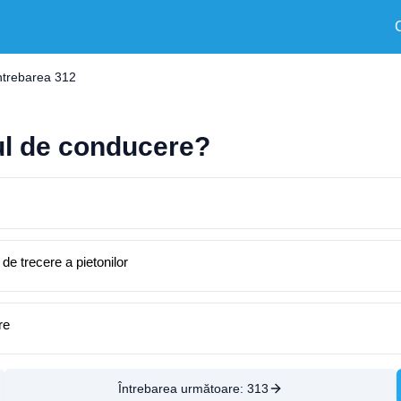
ntrebarea 312
sul de conducere?
de trecere a pietonilor
re
Întrebarea următoare:
313