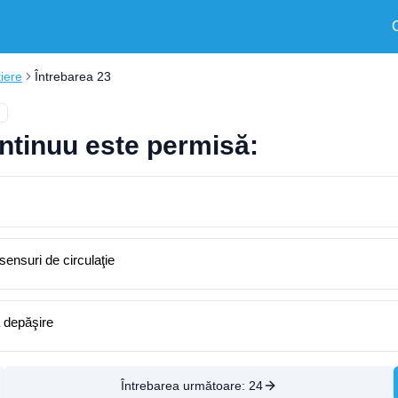
tiere
Întrebarea 23
ntinuu este permisă:
ensuri de circulaţie
a depăşire
Întrebarea următoare:
24