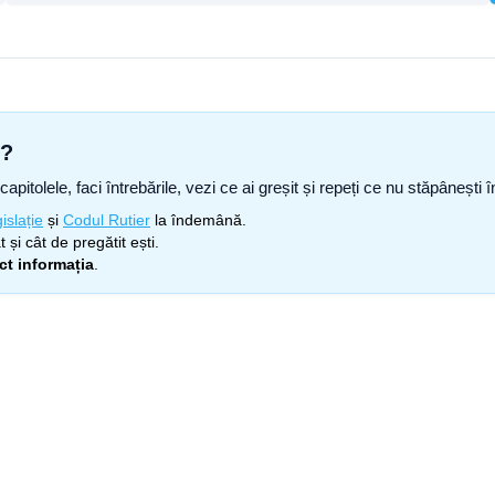
s?
capitolele, faci întrebările, vezi ce ai greșit și repeți ce nu stăpâneșt
islație
și
Codul Rutier
la îndemână.
 și cât de pregătit ești.
ect informația
.