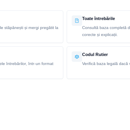
Toate întrebările
le stăpânești și mergi pregătit la
Consultă baza completă de
corecte și explicații.
Codul Rutier
e întrebărilor, într-un format
Verifică baza legală dacă v