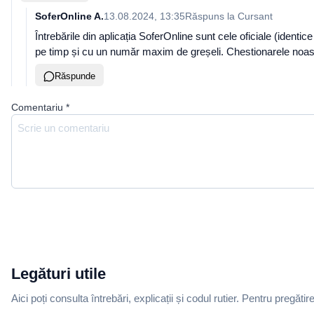
SoferOnline A.
13.08.2024, 13:35
Răspuns la
Cursant
Întrebările din aplicația SoferOnline sunt cele oficiale (identic
pe timp și cu un număr maxim de greșeli. Chestionarele noastr
Răspunde
Comentariu
*
Legături utile
Aici poți consulta întrebări, explicații și codul rutier. Pentru pregătir