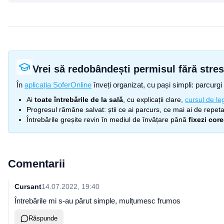
Vrei să redobândești permisul fără stre
În
aplicația SoferOnline
înveți organizat, cu pași simpli: parcurgi 
Ai
toate întrebările de la sală
, cu explicații clare,
cursul de leg
Progresul rămâne salvat: știi ce ai parcurs, ce mai ai de repetat
Întrebările greșite revin în mediul de învățare până
fixezi cor
Comentarii
Cursant
14.07.2022, 19:40
Întrebările mi s-au părut simple, mulțumesc frumos
Răspunde