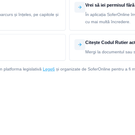
Vrei să iei permisul fără 
arcurs și înțeles, pe capitole și
În aplicația SoferOnline în
cu mai multă încredere.
Citește Codul Rutier act
Mergi la documentul sau s
in platforma legislativă
Lege6
și organizate de SoferOnline pentru a fi m