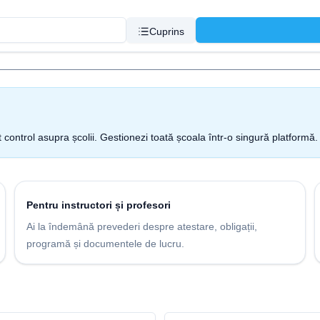
Cuprins
t control asupra școlii. Gestionezi toată școala într-o singură platformă.
Pentru instructori și profesori
Ai la îndemână prevederi despre atestare, obligații,
programă și documentele de lucru.