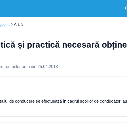
col...
Art. 3
retică și practică necesară obți
nstructorilor auto din 25.04.2013
isului de conducere se efectuează în cadrul școlilor de conducători au