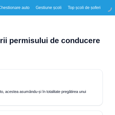
Chestionare auto
Gestiune școli
Top școli de șoferi
nerii permisului de conducere
to, acestea asumându-și în totalitate pregătirea unui