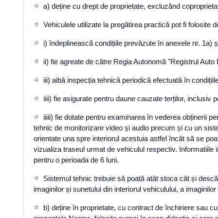
a) deține cu drept de proprietate, excluzând coproprieta
Vehiculele utilizate la pregătirea practică pot fi folosit
i) îndeplinească condițiile prevăzute în anexele nr. 1a) 
ii) fie agreate de către Regia Autonomă "Registrul Auto
iii) aibă inspecția tehnică periodică efectuată în condițiile
iiii) fie asigurate pentru daune cauzate terților, inclusi
iiiii) fie dotate pentru examinarea în vederea obținerii 
tehnic de monitorizare video și audio precum și cu un siste
orientate una spre interiorul acestuia astfel încât să se po
vizualiza traseul urmat de vehiculul respectiv. Informatiile
pentru o perioada de 6 luni.
Sistemul tehnic trebuie să poată atât stoca cât și descărc
imaginilor și sunetului din interiorul vehiculului, a imaginilo
b) deține în proprietate, cu contract de închiriere sau 