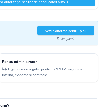
rea autorizației școlilor de conducători auto
Vezi platforma pentru școli
5 zile gratuit
Pentru administratori
Înțelegi mai ușor regulile pentru SRL/PFA, organizare
internă, evidențe și controale.
griji?