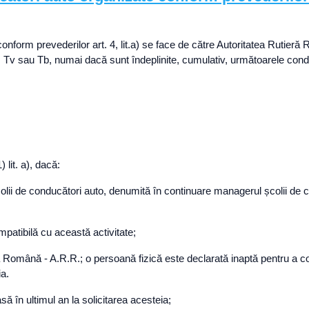
onform prevederilor art. 4, lit.a) se face de către Autoritatea Rutieră
v sau Tb, numai dacă sunt îndeplinite, cumulativ, următoarele condiții
 lit. a), dacă:
lii de conducători auto, denumită în continuare managerul școlii de co
mpatibilă cu această activitate;
eră Română - A.R.R.; o persoană fizică este declarată inaptă pentru a co
ia.
să în ultimul an la solicitarea acesteia;