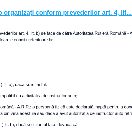
 organizați conform prevederilor art. 4, lit...
vederilor art. 4, lit. b) se face de către Autoritatea Rutieră Română - 
rele condiții referitoare la:
 lit. a), dacă solicitantul:
mpatibil cu activitatea de instructor auto;
 Română - A.R.R.; o persoană fizică este declarată inaptă pentru a cond
ia din vina acestuia sau dacă a avut autorizația de instructor auto retr
 ) lit. b), dacă solicitantul face dovada că: