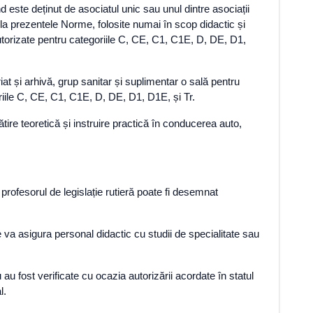
 este deținut de asociatul unic sau unul dintre asociații
la prezentele Norme, folosite numai în scop didactic și
 autorizate pentru categoriile C, CE, C1, C1E, D, DE, D1,
at și arhivă, grup sanitar și suplimentar o sală pentru
riile C, CE, C1, C1E, D, DE, D1, D1E, și Tr.
ire teoretică și instruire practică în conducerea auto,
profesorul de legislație rutieră poate fi desemnat
e va asigura personal didactic cu studii de specialitate sau
au fost verificate cu ocazia autorizării acordate în statul
l.