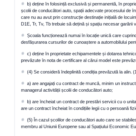
b) deține în folosință exclusivă și permanentă, în propri
școlii de conducători auto, spații adecvate procesului de î
care nu au avut prin construcție destinație inițială de locu
D1E, Tr, Tv, Tb trebuie să dețină și spațiu necesar garării 
Școala funcționează numai în locație unică care cuprinde 
desfășurarea cursurilor de cunoaștere a automobilului pent
c) deține în proprietate echipamentele și dotarea tehnic
prevăzute în nota de certificare al cărui model este prevăz
(4) Se consideră îndeplinită condiția prevăzută la alin. (1
a) are angajați cu contract de muncă, minim un instructor
managerul activității școlii de conducători auto;
b) are încheiat un contract de prestări servicii cu o uni
are un contract încheiat în condițiile legii cu o persoană fizi
(5) În cazul școlilor de conducători auto care se stabile
membru al Uniunii Europene sau al Spațiului Economic Europ