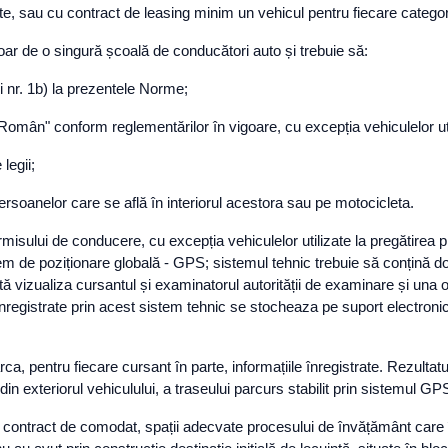
te, sau cu contract de leasing minim un vehicul pentru fiecare categori
e doar de o singură școală de conducători auto și trebuie să:
și nr. 1b) la prezentele Norme;
 Român" conform reglementărilor în vigoare, cu excepția vehiculelor ut
 legii;
v persoanelor care se află în interiorul acestora sau pe motocicleta.
permisului de conducere, cu excepția vehiculelor utilizate la pregătirea 
m de poziționare globală - GPS; sistemul tehnic trebuie să conțină dou
ată vizualiza cursantul și examinatorul autorității de examinare și una 
 inregistrate prin acest sistem tehnic se stocheaza pe suport electroni
a, pentru fiecare cursant în parte, informațiile înregistrate. Rezultatul
r din exteriorul vehiculului, a traseului parcurs stabilit prin sistemul G
cu contract de comodat, spații adecvate procesului de învățământ care 