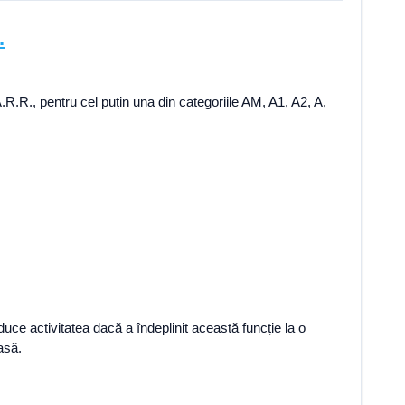
.
A.R.R., pentru cel puțin una din categoriile AM, A1, A2, A,
uce activitatea dacă a îndeplinit această funcție la o
asă.