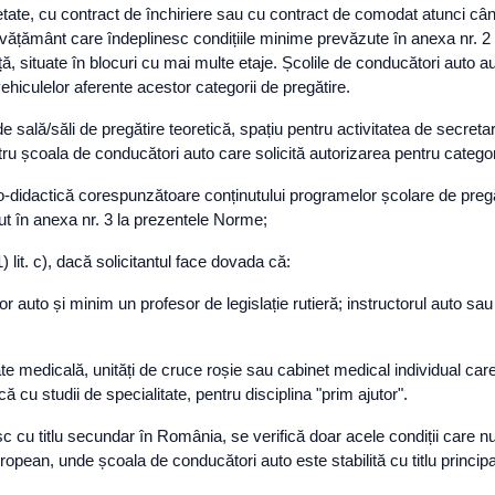
etate, cu contract de închiriere sau cu contract de comodat atunci când
nvățământ care îndeplinesc condițiile minime prevăzute în anexa nr. 2 
ință, situate în blocuri cu mai multe etaje. Școlile de conducători auto
vehiculelor aferente acestor categorii de pregătire.
sală/săli de pregătire teoretică, spațiu pentru activitatea de secretari
ru școala de conducători auto care solicită autorizarea pentru catego
o-didactică corespunzătoare conținutului programelor școlare de pregăt
ut în anexa nr. 3 la prezentele Norme;
) lit. c), dacă solicitantul face dovada că:
 auto și minim un profesor de legislație rutieră; instructorul auto sau 
tate medicală, unități de cruce roșie sau cabinet medical individual car
că cu studii de specialitate, pentru disciplina "prim ajutor".
sc cu titlu secundar în România, se verifică doar acele condiții care nu 
ean, unde școala de conducători auto este stabilită cu titlu principa