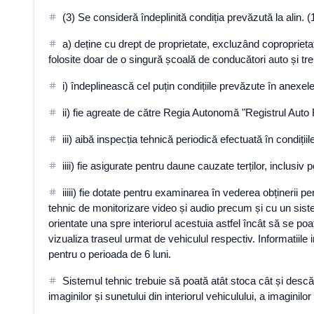
(3) Se consideră îndeplinită condiția prevăzută la alin. (1
a) deține cu drept de proprietate, excluzând coproprietate
folosite doar de o singură școală de conducători auto și tre
i) îndeplinească cel puțin condițiile prevăzute în anexele
ii) fie agreate de către Regia Autonomă "Registrul Auto
iii) aibă inspecția tehnică periodică efectuată în condițiile
iiii) fie asigurate pentru daune cauzate terților, inclusi
iiiii) fie dotate pentru examinarea în vederea obținerii 
tehnic de monitorizare video și audio precum și cu un siste
orientate una spre interiorul acestuia astfel încât să se po
vizualiza traseul urmat de vehiculul respectiv. Informatiile
pentru o perioada de 6 luni.
Sistemul tehnic trebuie să poată atât stoca cât și descărc
imaginilor și sunetului din interiorul vehiculului, a imaginilo