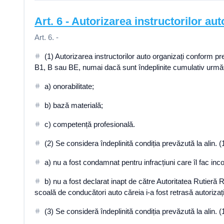
Art.
6
-
Autorizarea instructorilor auto
Art. 6. -
(1) Autorizarea instructorilor auto organizați conform pre
B1, B sau BE, numai dacă sunt îndeplinite cumulativ următoa
a) onorabilitate;
b) bază materială;
c) competență profesională.
(2) Se considera îndeplinită condiția prevăzută la alin. (1)
a) nu a fost condamnat pentru infracțiuni care îl fac inco
b) nu a fost declarat inapt de către Autoritatea Rutieră
scoală de conducători auto căreia i-a fost retrasă autorizaț
(3) Se consideră îndeplinită condiția prevăzută la alin. (1