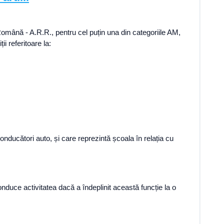
 Română - A.R.R., pentru cel puțin una din categoriile AM,
 referitoare la:
nducători auto, și care reprezintă școala în relația cu
nduce activitatea dacă a îndeplinit această funcție la o