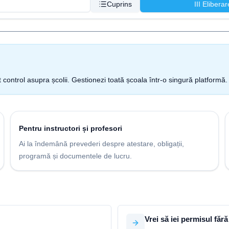
Cuprins
III Elibera
t control asupra școlii. Gestionezi toată școala într-o singură platformă.
Pentru instructori și profesori
Ai la îndemână prevederi despre atestare, obligații,
programă și documentele de lucru.
Vrei să iei permisul fără 