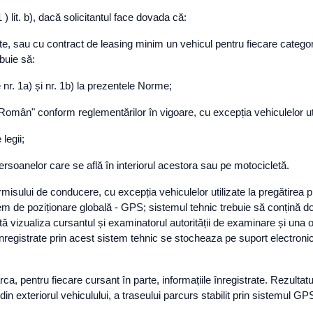
 ) lit. b), dacă solicitantul face dovada că:
, sau cu contract de leasing minim un vehicul pentru fiecare categorie s
buie să:
 nr. 1a) și nr. 1b) la prezentele Norme;
 Român" conform reglementărilor în vigoare, cu excepția vehiculelor ut
 legii;
v persoanelor care se află în interiorul acestora sau pe motocicletă.
permisului de conducere, cu excepția vehiculelor utilizate la pregătirea 
m de poziționare globală - GPS; sistemul tehnic trebuie să conțină dou
ată vizualiza cursantul și examinatorul autorității de examinare și una 
 inregistrate prin acest sistem tehnic se stocheaza pe suport electroni
a, pentru fiecare cursant în parte, informațiile înregistrate. Rezultatul
r din exteriorul vehiculului, a traseului parcurs stabilit prin sistemul G