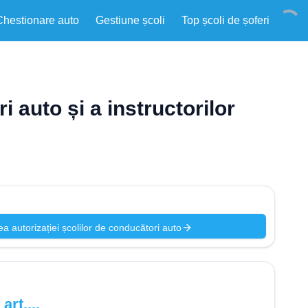
Chestionare auto
Gestiune școli
Top școli de șoferi
 auto și a instructorilor
rea autorizației școlilor de conducători auto
rt....