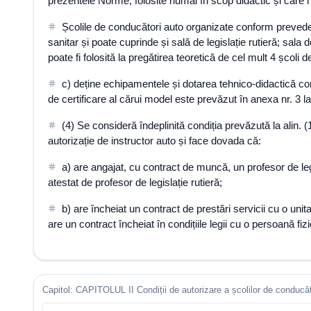
prezentele Norme, folosite numai în scop didactic și care nu 
Școlile de conducători auto organizate conform prevederil
sanitar și poate cuprinde și sală de legislație rutieră; sala
poate fi folosită la pregătirea teoretică de cel mult 4 școli
c) deține echipamentele și dotarea tehnico-didactică co
de certificare al cărui model este prevăzut în anexa nr. 3 
(4) Se consideră îndeplinită condiția prevăzută la alin. (
autorizație de instructor auto și face dovada că:
a) are angajat, cu contract de muncă, un profesor de legis
atestat de profesor de legislație rutieră;
b) are încheiat un contract de prestări servicii cu o uni
are un contract încheiat în condițiile legii cu o persoană fizi
Capitol: CAPITOLUL II Condiții de autorizare a școlilor de conducăto