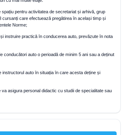
curi cu mai multe etaje.
 spațiu pentru activitatea de secretariat și arhivă, grup
 8 cursanți care efectuează pregătirea în același timp și
ezentele Norme;
și instruire practică în conducerea auto, prevăzute în nota
lă de conducători auto o perioadă de minim 5 ani sau a deținut
 instructorul auto în situația în care acesta deține și
e va asigura personal didactic cu studii de specialitate sau