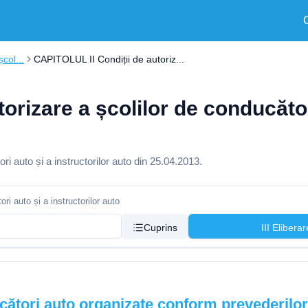
col...
CAPITOLUL II Condiții de autoriz...
orizare a școlilor de conducători
ri auto și a instructorilor auto din 25.04.2013
.
ri auto și a instructorilor auto
Cuprins
III Elibera
ători auto organizate conform prevederilor a