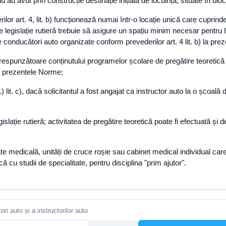
au avut prin construcție destinație inițială de locuință, situate în blo
or art. 4, lit. b) funcționează numai într-o locație unică care cuprinde
 de legislație rutieră trebuie să asigure un spațiu minim necesar pentru
 de conducători auto organizate conform prevederilor art. 4 lit. b) la pr
respunzătoare conținutului programelor școlare de pregătire teoretică 
la prezentele Norme;
1) lit. c), dacă solicitantul a fost angajat ca instructor auto la o școa
lație rutieră; activitatea de pregătire teoretică poate fi efectuată și de
tate medicală, unități de cruce roșie sau cabinet medical individual car
că cu studii de specialitate, pentru disciplina "prim ajutor".
ri auto și a instructorilor auto