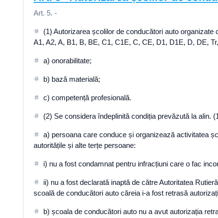
Art. 5. -
(1) Autorizarea școlilor de conducători auto organizate c
A1, A2, A, B1, B, BE, C1, C1E, C, CE, D1, D1E, D, DE, Tr, T
a) onorabilitate;
b) bază materială;
c) competență profesională.
(2) Se considera îndeplinită condiția prevăzută la alin. (1)
a) persoana care conduce și organizează activitatea șco
autoritățile și alte terțe persoane:
i) nu a fost condamnat pentru infracțiuni care o fac inco
ii) nu a fost declarată inaptă de către Autoritatea Ruti
scoală de conducători auto căreia i-a fost retrasă autorizaț
b) școala de conducători auto nu a avut autorizația retra