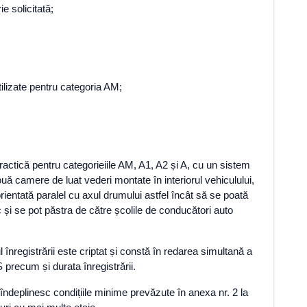
e solicitată;
ilizate pentru categoria AM;
practică pentru categorieiile AM, A1, A2 și A, cu un sistem
ă camere de luat vederi montate în interiorul vehiculului,
orientată paralel cu axul drumului astfel încât să se poată
c și se pot păstra de către școlile de conducători auto
 înregistrării este criptat și constă în redarea simultană a
PS precum și durata înregistrării.
îndeplinesc condițiile minime prevăzute în anexa nr. 2 la