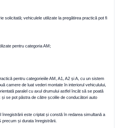
olicitată; vehiculele utilizate la pregătirea practică pot fi
ilizate pentru categoria AM;
practică pentru categorieiile AM, A1, A2 și A, cu un sistem
ă camere de luat vederi montate în interiorul vehiculului,
orientată paralel cu axul drumului astfel încât să se poată
c și se pot păstra de către școlile de conducători auto
 înregistrării este criptat și constă în redarea simultană a
PS precum și durata înregistrării.