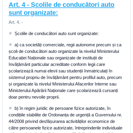
Art.
4
-
Școlile de conducători auto
sunt organizate:
Art. 4. -
Școlile de conducători auto sunt organizate:
a) ca societăți comerciale, regii autonome precum și ca
școli de conducători auto organizate la nivelul Ministerului
Educației Naționale sau organizate de instituții de
învățământ particular acreditate conform legii care
școlarizează numai elevii sau studenții înmatriculați în
sistemul propriu de învățământ pentru profilul auto, precum
și organizate la nivelul Ministerului Afacerilor Interne sau
Ministerului Apărării Naționale care școlarizează cursanți
doar pentru nevoile proprii.
b) în regim juridic de persoane fizice autorizate, în
condițiile stabilite de Ordonanța de urgență a Guvernului nr.
44/2008 privind desfășurarea activităților economice de
către persoanele fizice autorizate, întreprinderile individuale