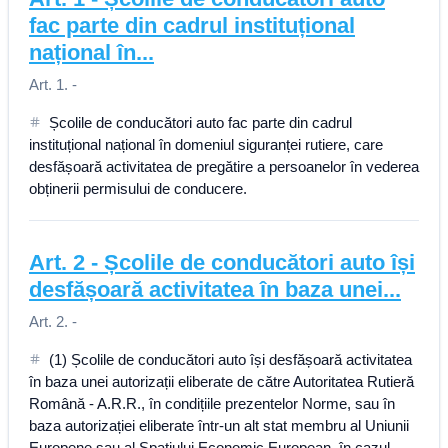
fac parte din cadrul instituțional
național în...
Art. 1. -
Școlile de conducători auto fac parte din cadrul
instituțional național în domeniul siguranței rutiere, care
desfășoară activitatea de pregătire a persoanelor în vederea
obținerii permisului de conducere.
Art.
2
-
Școlile de conducători auto își
desfășoară activitatea în baza unei...
Art. 2. -
(1) Școlile de conducători auto își desfășoară activitatea
în baza unei autorizații eliberate de către Autoritatea Rutieră
Română - A.R.R., în condițiile prezentelor Norme, sau în
baza autorizației eliberate într-un alt stat membru al Uniunii
Europene sau al Spațiului Economic European, în cazul