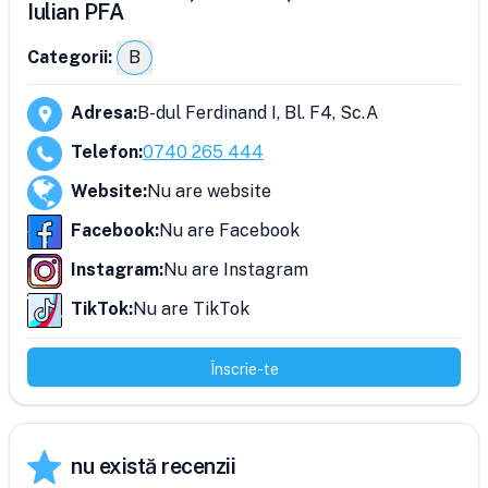
Iulian PFA
Categorii:
B
Adresa
:
B-dul Ferdinand I, Bl. F4, Sc.A
Telefon
:
0740 265 444
Website
:
Nu are website
Facebook
:
Nu are Facebook
Instagram
:
Nu are Instagram
TikTok
:
Nu are TikTok
Înscrie-te
nu există recenzii