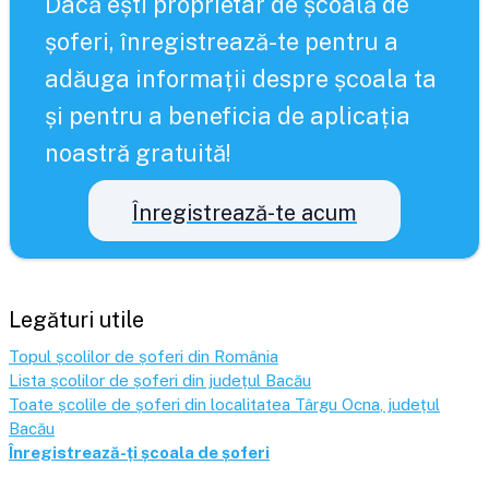
Dacă ești proprietar de școală de
șoferi, înregistrează-te pentru a
adăuga informații despre școala ta
și pentru a beneficia de aplicația
noastră gratuită!
Înregistrează-te acum
Legături utile
Topul școlilor de șoferi din România
Lista școlilor de șoferi din județul
Bacău
Toate școlile de șoferi din localitatea
Târgu Ocna
, județul
Bacău
Înregistrează-ți școala de șoferi