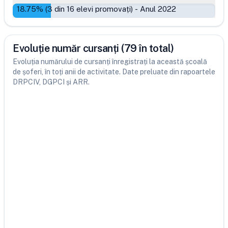
18.75
% (
3
din
16
elevi promovați)
-
Anul 2022
Evoluție număr cursanți (79 în total)
Evoluția numărului de cursanți înregistrați la această școală
de șoferi, în toți anii de activitate. Date preluate din rapoartele
DRPCIV, DGPCI și ARR.