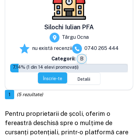
Silochi Iulian PFA
Târgu Ocna
nu există recenzii
0740 265 444
Categorii:
B
7.14
% (
1
din
14
elevi promovați)
Înscrie-te
Detalii
1
(
5
rezultate)
Pentru proprietarii de școli, oferim o
fereastră deschisă spre o mulțime de
cursanți potențiali, printr-o platformă care