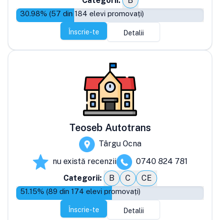
Categorii:
B
30.98
% (
57
din
184
elevi promovați)
Înscrie-te
Detalii
Teoseb Autotrans
Târgu Ocna
nu există recenzii
0740 824 781
Categorii:
B
C
CE
51.15
% (
89
din
174
elevi promovați)
Înscrie-te
Detalii