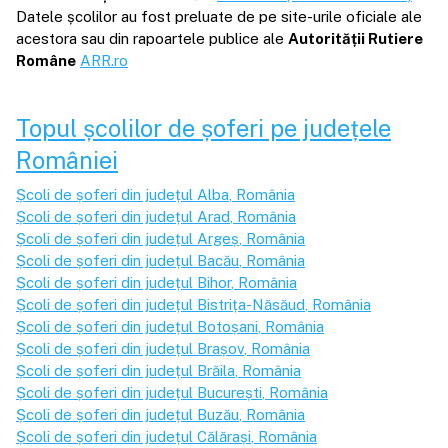
Datele școlilor au fost preluate de pe site-urile oficiale ale
acestora sau din rapoartele publice ale
Autorității Rutiere
Române
ARR.ro
Topul școlilor de șoferi pe județele
României
Școli de șoferi din județul
Alba
, România
Școli de șoferi din județul
Arad
, România
Școli de șoferi din județul
Argeș
, România
Școli de șoferi din județul
Bacău
, România
Școli de șoferi din județul
Bihor
, România
Școli de șoferi din județul
Bistrița-Năsăud
, România
Școli de șoferi din județul
Botoșani
, România
Școli de șoferi din județul
Brașov
, România
Școli de șoferi din județul
Brăila
, România
Școli de șoferi din județul
București
, România
Școli de șoferi din județul
Buzău
, România
Școli de șoferi din județul
Călărași
, România