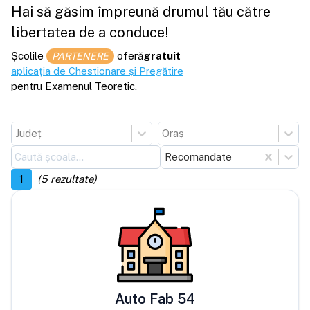
Hai să găsim împreună drumul tău către
libertatea de a conduce!
Școlile
oferă
gratuit
PARTENERE
aplicația de Chestionare și Pregătire
pentru Examenul Teoretic.
Județ
Oraș
Recomandate
1
(
5
rezultate)
Auto Fab 54