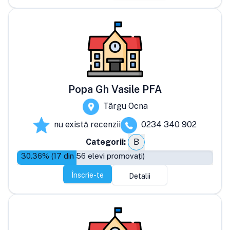
Popa Gh Vasile PFA
Târgu Ocna
nu există recenzii
0234 340 902
Categorii:
B
30.36
% (
17
din
56
elevi promovați)
Înscrie-te
Detalii