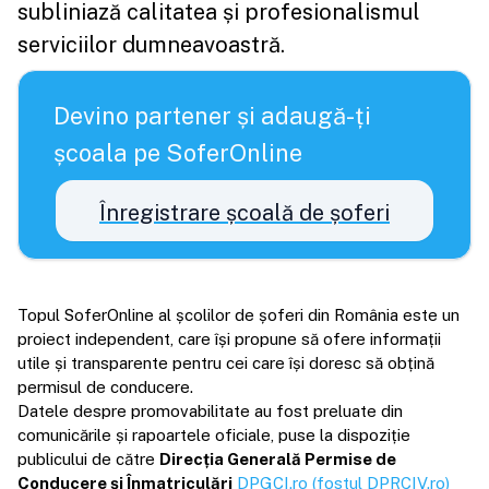
subliniază calitatea și profesionalismul
serviciilor dumneavoastră.
Devino partener și adaugă-ți
școala pe SoferOnline
Înregistrare școală de șoferi
Topul SoferOnline al școlilor de șoferi din România este un
proiect independent, care își propune să ofere informații
utile și transparente pentru cei care își doresc să obțină
permisul de conducere.
Datele despre promovabilitate au fost preluate din
comunicările și rapoartele oficiale, puse la dispoziție
publicului de către
Direcția Generală Permise de
Conducere și Înmatriculări
DPGCI.ro (fostul DPRCIV.ro)