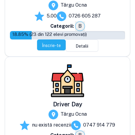
Târgu Ocna
5.00
0726 605 287
Categorii:
B
18.85
% (
23
din
122
elevi promovați)
Înscrie-te
Detalii
Driver Day
Târgu Ocna
nu există recenzii
0747 914 779