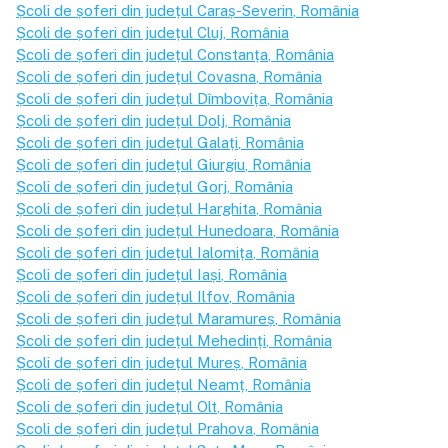
Școli de șoferi din județul
Caraș-Severin
, România
Școli de șoferi din județul
Cluj
, România
Școli de șoferi din județul
Constanța
, România
Școli de șoferi din județul
Covasna
, România
Școli de șoferi din județul
Dîmbovița
, România
Școli de șoferi din județul
Dolj
, România
Școli de șoferi din județul
Galați
, România
Școli de șoferi din județul
Giurgiu
, România
Școli de șoferi din județul
Gorj
, România
Școli de șoferi din județul
Harghita
, România
Școli de șoferi din județul
Hunedoara
, România
Școli de șoferi din județul
Ialomița
, România
Școli de șoferi din județul
Iași
, România
Școli de șoferi din județul
Ilfov
, România
Școli de șoferi din județul
Maramureș
, România
Școli de șoferi din județul
Mehedinți
, România
Școli de șoferi din județul
Mureș
, România
Școli de șoferi din județul
Neamț
, România
Școli de șoferi din județul
Olt
, România
Școli de șoferi din județul
Prahova
, România