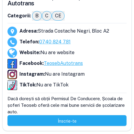
Autotrans
Categorii:
B
C
CE
Adresa
:
Strada Costache Negri, Bloc A2
Telefon
:
0740 824 781
Website
:
Nu are website
Facebook
:
TeosebAutotrans
Instagram
:
Nu are Instagram
TikTok
:
Nu are TikTok
Dacă dorești să obții Permisul De Conducere, Școala de 
șoferi Teoseb oferă cele mai bune servicii de școlarizare 
auto.
Înscrie-te