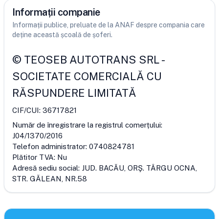
Informații companie
Informații publice, preluate de la ANAF despre compania care
deține această școală de șoferi.
©
TEOSEB AUTOTRANS SRL
-
SOCIETATE COMERCIALĂ CU
RĂSPUNDERE LIMITATĂ
CIF/CUI:
36717821
Număr de înregistrare la registrul comerțului:
J04/1370/2016
Telefon administrator:
0740824781
Plătitor TVA:
Nu
Adresă sediu social:
JUD. BACĂU, ORŞ. TÂRGU OCNA,
STR. GĂLEAN, NR.58