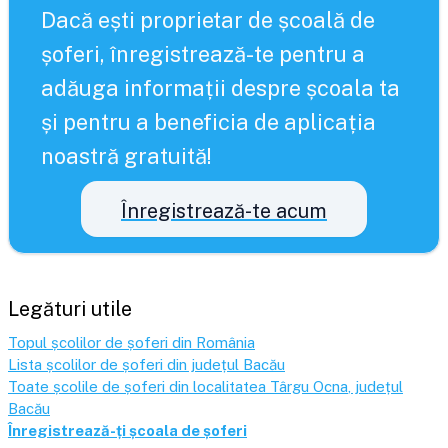
Dacă ești proprietar de școală de
șoferi, înregistrează-te pentru a
adăuga informații despre școala ta
și pentru a beneficia de aplicația
noastră gratuită!
Înregistrează-te acum
Legături utile
Topul școlilor de șoferi din România
Lista școlilor de șoferi din județul
Bacău
Toate școlile de șoferi din localitatea
Târgu Ocna
, județul
Bacău
Înregistrează-ți școala de șoferi