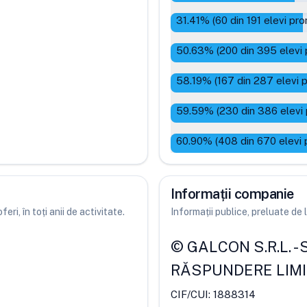
31.41
% (
60
din
191
elevi pro
50.63
% (
200
din
395
elevi 
58.19
% (
167
din
287
elevi 
59.59
% (
230
din
386
elevi
60.90
% (
408
din
670
elevi 
Informații companie
ri, în toți anii de activitate.
Informații publice, preluate d
©
GALCON S.R.L.
-
RĂSPUNDERE LIM
CIF/CUI:
1888314