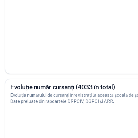
Evoluție număr cursanți (4033 în total)
Evoluția numărului de cursanți înregistrați la această școală de șofe
Date preluate din rapoartele DRPCIV, DGPCI și ARR.