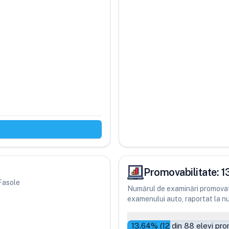
Promovabilitate:
1
 Fasole
Numărul de examinări promovate
examenului auto, raportat la num
13.64
% (
12
din
88
elevi pro