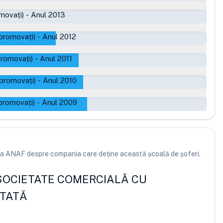
movați)
-
Anul 2013
promovați)
-
Anul 2012
promovați)
-
Anul 2011
 promovați)
-
Anul 2010
promovați)
-
Anul 2009
e la ANAF despre compania care deține această școală de șoferi.
SOCIETATE COMERCIALĂ CU
ITATĂ