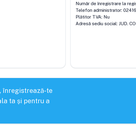
Număr de înregistrare la regi
Telefon administrator:
0241
Plătitor TVA:
Nu
Adresă sediu social:
JUD. C
, înregistrează-te
la ta și pentru a