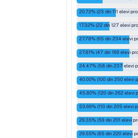
20.72
% (
23
din
111
elevi pro
17.32
% (
22
din
127
elevi pr
27.78
% (
65
din
234
elevi p
27.81
% (
47
din
169
elevi pr
24.47
% (
58
din
237
elevi 
40.00
% (
100
din
250
elevi 
45.80
% (
120
din
262
elevi 
53.66
% (
110
din
205
elevi p
29.35
% (
59
din
201
elevi p
29.55
% (
65
din
220
elevi p