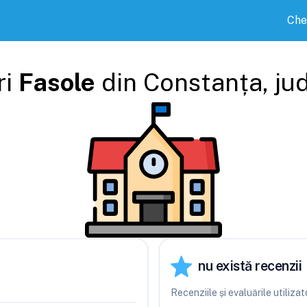
Che
ri
Fasole
din
Constanța
, ju
nu există recenzii
Recenziile și evaluările utiliza