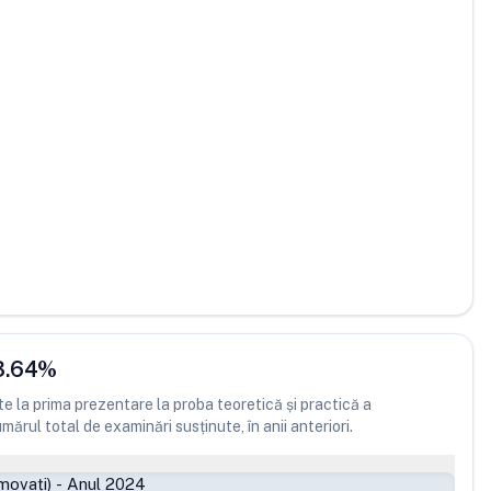
3.64
%
 la prima prezentare la proba teoretică și practică a
ărul total de examinări susținute, în anii anteriori.
movați)
-
Anul 2024