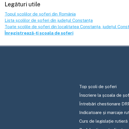
Legături utile
Topul școlilor de șoferi din România
Lista școlilor de șoferi din județul
Constanța
Toate școlile de șoferi din localitatea
Constanța
, județul
Const
Înregistrează-ți școala de șoferi
Top școli de șoferi
Înscriere la școala de șof
Întrebări chestionare DR
Indicatoare și marcaje ru
Curs de legislație rutieră