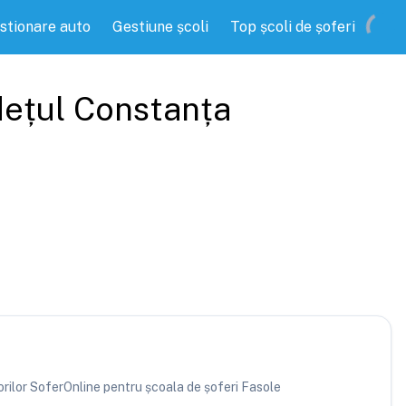
stionare auto
Gestiune școli
Top școli de șoferi
dețul
Constanța
torilor SoferOnline pentru școala de șoferi Fasole