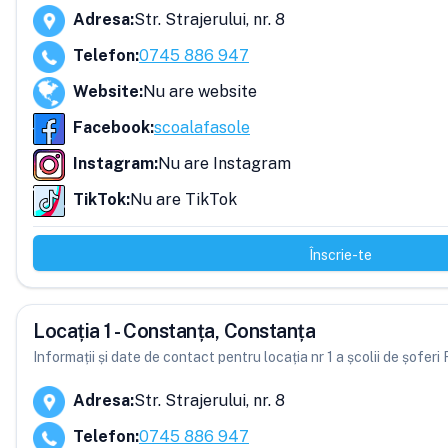
Adresa
:
Str. Strajerului, nr. 8
Telefon
:
0745 886 947
Website
:
Nu are website
Facebook
:
scoalafasole
Instagram
:
Nu are Instagram
TikTok
:
Nu are TikTok
Înscrie-te
Locația 1 - Constanța, Constanța
Informații și date de contact pentru locația nr 1 a școlii de șoferi
Adresa
:
Str. Strajerului, nr. 8
Telefon
:
0745 886 947