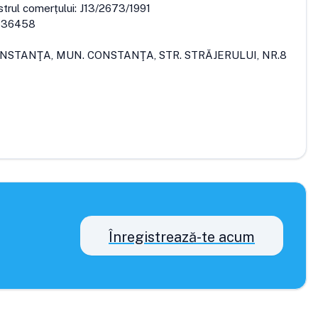
strul comerțului:
J13/2673/1991
636458
ONSTANŢA, MUN. CONSTANŢA, STR. STRĂJERULUI, NR.8
Înregistrează-te acum