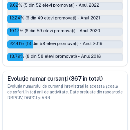
9.62
% (
5
din
52
elevi promovați)
-
Anul 2022
12.24
% (
6
din
49
elevi promovați)
-
Anul 2021
10.17
% (
6
din
59
elevi promovați)
-
Anul 2020
22.41
% (
13
din
58
elevi promovați)
-
Anul 2019
13.79
% (
8
din
58
elevi promovați)
-
Anul 2018
Evoluție număr cursanți (367 în total)
Evoluția numărului de cursanți înregistrați la această școală
de șoferi, în toți anii de activitate. Date preluate din rapoartele
DRPCIV, DGPCI și ARR.