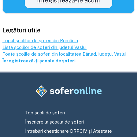
Înregistrează-te acum
Legături utile
Topul școlilor de șoferi din România
Lista școlilor de șoferi din județul
Vaslui
Toate școlile de șoferi din localitatea
Bârlad
, județul
Vaslui
Înregistrează-ți școala de șoferi
Top școli de șoferi
Înscriere la școala de șoferi
Întrebări chestionare DRPCIV și Atestate