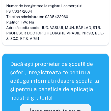
Număr de înregistrare la registrul comerțului:
F37/634/2004
Telefon administrator:
0235422060
Plătitor TVA:
Nu
Adresă sediu social:
JUD. VASLUI, MUN. BÂRLAD, STR.
PROFESOR DOCTOR GHEORGHE VRABIE, NR.93, BL.E-
8, SC.C, ET.3, AP.51
Dacă ești proprietar de școală de
șoferi, înregistrează-te pentru a
adăuga informații despre școala ta
și pentru a beneficia de aplicația
noastră gratuită!