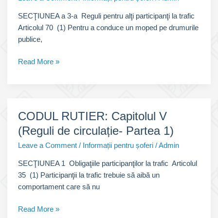
SECŢIUNEA a 3-a Reguli pentru alţi participanţi la trafic
Articolul 70 (1) Pentru a conduce un moped pe drumurile
publice,
CODUL
Read More »
RUTIER:
Capitolul
V
(Reguli
CODUL RUTIER: Capitolul V
de
(Reguli de circulație- Partea 1)
circulație-
Partea
Leave a Comment
/
Informații pentru șoferi
/
Admin
2)
SECŢIUNEA 1 Obligaţiile participanţilor la trafic Articolul
35 (1) Participanţii la trafic trebuie să aibă un
comportament care să nu
CODUL
Read More »