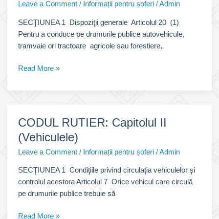
Leave a Comment
/
Informații pentru șoferi
/
Admin
SECŢIUNEA 1 Dispoziţii generale Articolul 20 (1)
Pentru a conduce pe drumurile publice autovehicule,
tramvaie ori tractoare agricole sau forestiere,
CODUL
Read More »
RUTIER:
Capitolul
III
(Conducătorii
CODUL RUTIER: Capitolul II
de
(Vehiculele)
vehicule)
Leave a Comment
/
Informații pentru șoferi
/
Admin
SECŢIUNEA 1 Condiţiile privind circulaţia vehiculelor şi
controlul acestora Articolul 7 Orice vehicul care circulă
pe drumurile publice trebuie să
CODUL
Read More »