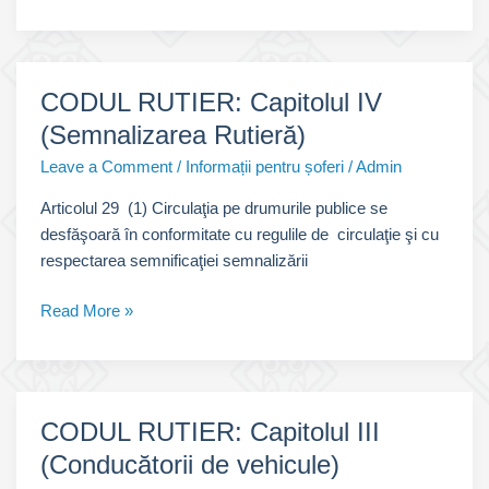
RUTIER:
Capitolul
V
(Reguli
CODUL RUTIER: Capitolul IV
de
(Semnalizarea Rutieră)
circulație-
Partea
Leave a Comment
/
Informații pentru șoferi
/
Admin
1)
Articolul 29 (1) Circulaţia pe drumurile publice se
desfăşoară în conformitate cu regulile de circulaţie şi cu
respectarea semnificaţiei semnalizării
CODUL
Read More »
RUTIER:
Capitolul
IV
(Semnalizarea
CODUL RUTIER: Capitolul III
Rutieră)
(Conducătorii de vehicule)