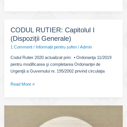
RUTIER:
Capitolul
II
(Vehiculele)
CODUL RUTIER: Capitolul I
(Dispoziții Generale)
1 Comment
/
Informații pentru șoferi
/
Admin
Codul Rutier 2020 actualizat prin: • Ordonanţa 11/2019
pentru modificarea şi completarea Ordonanţei de
Urgenţă a Guvernului nr. 195/2002 privind circulaţia
CODUL
Read More »
RUTIER:
Capitolul
I
(Dispoziții
Generale)