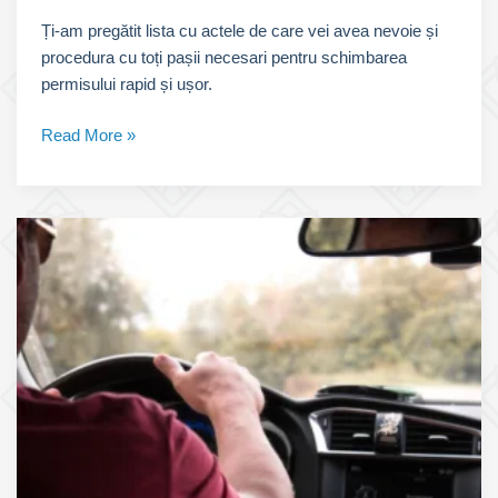
Ți-am pregătit lista cu actele de care vei avea nevoie și
procedura cu toți pașii necesari pentru schimbarea
permisului rapid și ușor.
Acte
Read More »
necesare:
Schimbare
Permis
de
Conducere