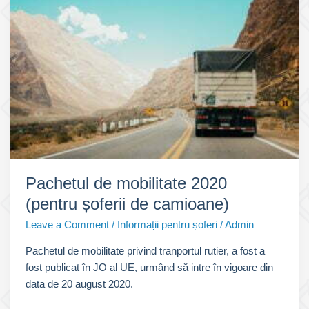
se
referă
aceasta?
Pachetul de mobilitate 2020
(pentru șoferii de camioane)
Leave a Comment
/
Informații pentru șoferi
/
Admin
Pachetul de mobilitate privind tranportul rutier, a fost a
fost publicat în JO al UE, urmând să intre în vigoare din
data de 20 august 2020.