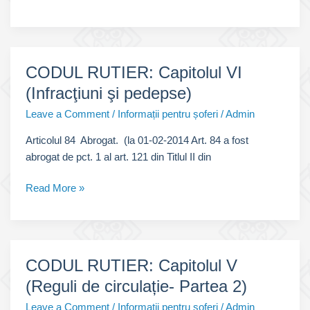
RUTIER:
Capitolul
VII
(Răspunderea
CODUL RUTIER: Capitolul VI
contravenţională)
(Infracţiuni şi pedepse)
–
Partea
Leave a Comment
/
Informații pentru șoferi
/
Admin
I
Articolul 84 Abrogat. (la 01-02-2014 Art. 84 a fost
abrogat de pct. 1 al art. 121 din Titlul II din
CODUL
Read More »
RUTIER:
Capitolul
VI
(Infracţiuni
CODUL RUTIER: Capitolul V
şi
(Reguli de circulație- Partea 2)
pedepse)
Leave a Comment
/
Informații pentru șoferi
/
Admin