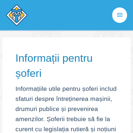
Skip
to
Main
content
Men
Informații pentru
șoferi
Informațiile utile pentru șoferi includ
sfaturi despre întreținerea mașinii,
drumuri publice și prevenirea
amenzilor. Șoferii trebuie să fie la
curent cu legislația rutieră și noțiuni