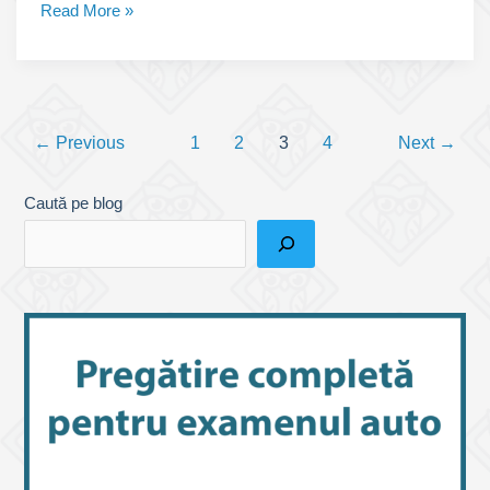
Pachetul
Read More »
de
mobilitate
2020
(pentru
Post
șoferii
←
Previous
1
2
3
4
Next
→
pagination
de
camioane)
Caută pe blog