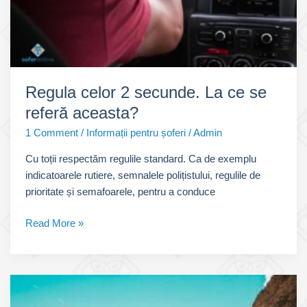
Regula celor 2 secunde. La ce se
referă aceasta?
1 Comment
/
Informații pentru șoferi
/
Admin
Cu toții respectăm regulile standard. Ca de exemplu
indicatoarele rutiere, semnalele polițistului, regulile de
prioritate și semafoarele, pentru a conduce
Regula
Read More »
celor
2
secunde.
La
ce