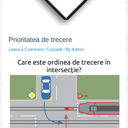
Prioritatea de trecere
Leave a Comment
/
Cursanți
/ By
Admin