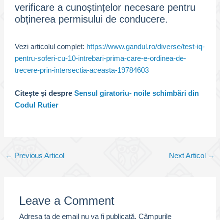
verificare a cunoștințelor necesare pentru
obținerea permisului de conducere.
Vezi articolul complet:
https://www.gandul.ro/diverse/test-iq-
pentru-soferi-cu-10-intrebari-prima-care-e-ordinea-de-
trecere-prin-intersectia-aceasta-
19784603
Citește și despre
Sensul giratoriu- noile schimbări din
Codul Rutier
Post
←
Previous Articol
Next Articol
→
navigation
Leave a Comment
Adresa ta de email nu va fi publicată.
Câmpurile