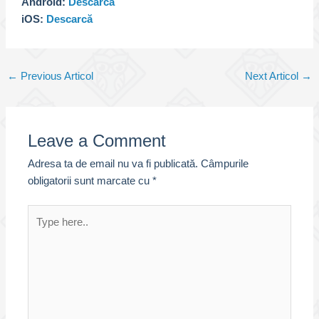
Android:
Descarcă
iOS:
Descarcă
Post
←
Previous Articol
Next Articol
→
navigation
Leave a Comment
Adresa ta de email nu va fi publicată.
Câmpurile
obligatorii sunt marcate cu
*
Type
here..