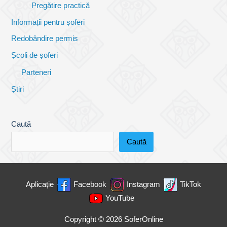
Pregătire practică
Informații pentru șoferi
Redobândire permis
Școli de șoferi
Parteneri
Știri
Caută
Caută
Aplicație
Facebook
Instagram
TikTok
YouTube
Copyright © 2026
SoferOnline