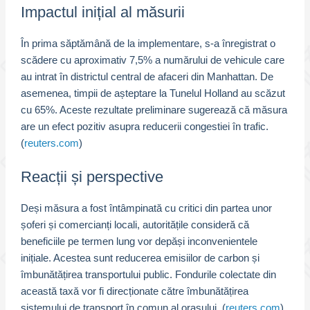
Impactul inițial al măsurii
În prima săptămână de la implementare, s-a înregistrat o
scădere cu aproximativ 7,5% a numărului de vehicule care
au intrat în districtul central de afaceri din Manhattan. De
asemenea, timpii de așteptare la Tunelul Holland au scăzut
cu 65%. Aceste rezultate preliminare sugerează că măsura
are un efect pozitiv asupra reducerii congestiei în trafic.
(
reuters.com
)
Reacții și perspective
Deși măsura a fost întâmpinată cu critici din partea unor
șoferi și comercianți locali, autoritățile consideră că
beneficiile pe termen lung vor depăși inconvenientele
inițiale. Acestea sunt reducerea emisiilor de carbon și
îmbunătățirea transportului public. Fondurile colectate din
această taxă vor fi direcționate către îmbunătățirea
sistemului de transport în comun al orașului. (
reuters.com
)