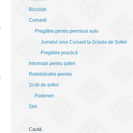
Bicicliști
Cursanți
l
Pregătire pentru permisul auto
Jurnalul unui Cursant la Școala de Șoferi
Pregătire practică
Informații pentru șoferi
Redobândire permis
i
Școli de șoferi
Parteneri
Știri
Caută