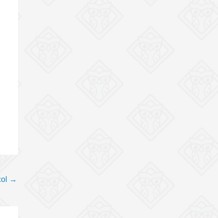
col
→