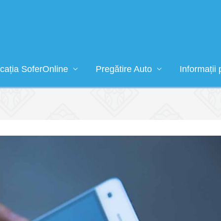
icația SoferOnline
Pregătire Auto
Informații 