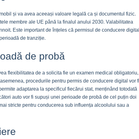
 mobil și va avea aceeași valoare legală ca și documentul fizic.
atele membre ale UE până la finalul anului 2030. Valabilitatea
eînnoit. Este important de înțeles că permisul de conducere digita
perioadă de tranziție.
rioadă de probă
ea flexibilitatea de a solicita fie un examen medical obligatoriu,
De asemenea, procedurile pentru permis de conducere digital vor f
ermite adaptarea la specificul fiecărui stat, menținând totodată
ători auto vor fi supuși unei perioade de probă de cel puțin doi
i mai stricte pentru conducerea sub influența alcoolului sau a
iere