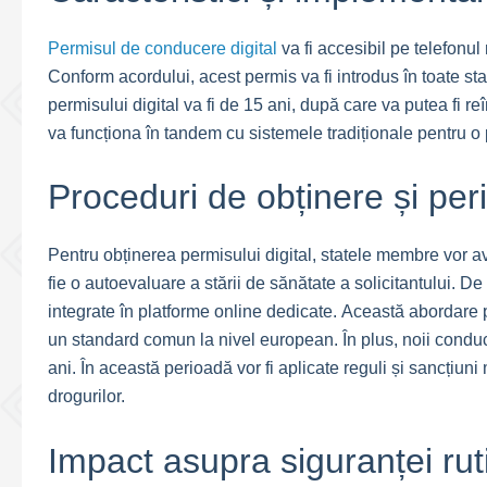
Permisul de conducere digital
va fi accesibil pe telefonul
Conform acordului, acest permis va fi introdus în toate st
permisului digital va fi de 15 ani, după care va putea fi r
va funcționa în tandem cu sistemele tradiționale pentru o 
Proceduri de obținere și pe
Pentru obținerea permisului digital, statele membre vor av
fie o autoevaluare a stării de sănătate a solicitantului. 
integrate în platforme online dedicate. Această abordare p
un standard comun la nivel european. În plus, noii conduc
ani. În această perioadă vor fi aplicate reguli și sancțiun
drogurilor.
Impact asupra siguranței rut