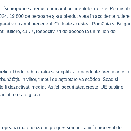
UE își propune să reducă numărul accidentelor rutiere. Permisul 
2024, 19.800 de persoane și-au pierdut viața în accidente rutiere 
rativ cu anul precedent. Cu toate acestea, România și Bulgar
ății rutiere, cu 77, respectiv 74 de decese la un milion de
cii. Reduce birocrația și simplifică procedurile. Verificările în
bunătățit. În viitor, timpul de așteptare va scădea. Scad și
ate fi dezactivat imediat. Astfel, securitatea crește. UE susține
 într-o eră digitală.​
uropeană marchează un progres semnificativ în procesul de