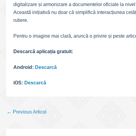
digitalizare și armonizare a documentelor oficiale la nive
Această inițiativă nu doar că simplifică interacțiunea cetățe
rutiere.
Pentru o imagine mai clară, aruncă o privire și peste arti
Descarcă aplicația gratuit:
Android:
Descarcă
iOS:
Descarcă
Post
←
Previous Articol
navigation