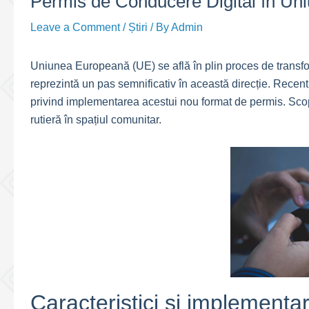
Permis de Conducere Digital în U
Leave a Comment
/
Știri
/ By
Admin
Uniunea Europeană (UE) se află în plin proces de transfor
reprezintă un pas semnificativ în această direcție. Rece
privind implementarea acestui nou format de permis. Scopu
rutieră în spațiul comunitar.
Caracteristici și implementa