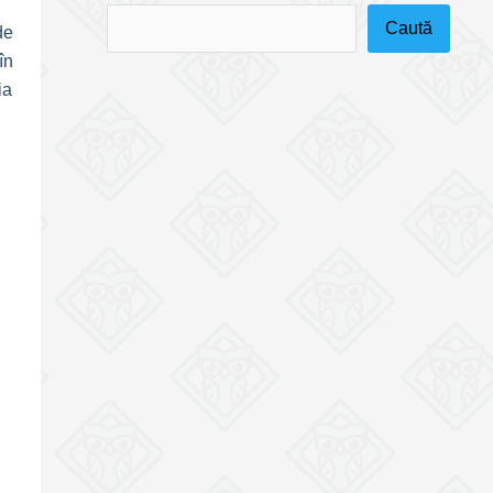
Caută
de
în
ia