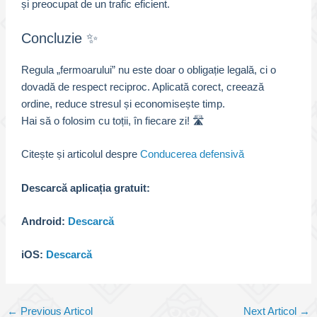
și preocupat de un trafic eficient.
Concluzie ✨
Regula „fermoarului” nu este doar o obligație legală, ci o
dovadă de respect reciproc. Aplicată corect, creează
ordine, reduce stresul și economisește timp.
Hai să o folosim cu toții, în fiecare zi! 🛣️
Citește și articolul despre
Conducerea defensivă
Descarcă aplicația gratuit:
Android:
Descarcă
iOS:
Descarcă
Post
←
Previous Articol
Next Articol
→