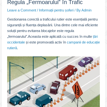
Regula „Fermoarului” în Trafic
Leave a Comment
/
Informații pentru șoferi
/ By
Admin
Gestionarea corectă a traficului rutier este esențială pentru
siguranță și fluența deplasării. Una dintre cele mai eficiente
soluții pentru evitarea blocajelor este regula
„fermoarului”.Aceasta este aplicată cu succes în multe
țări
occidentale
și este promovată activ în
campanii de educație
rutieră
.