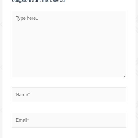
obligatorii sunt marcate cu
*
Type
here..
Name*
Email*