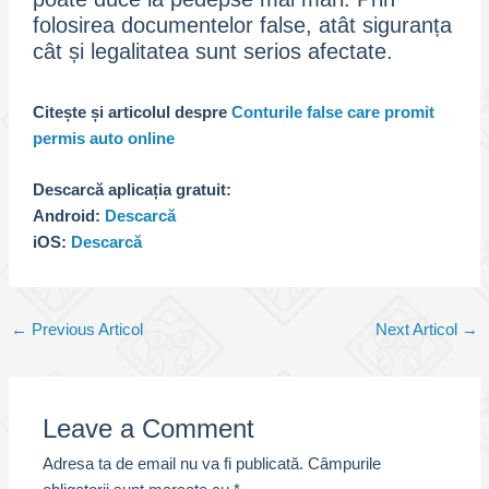
folosirea documentelor false, atât siguranța
cât și legalitatea sunt serios afectate.
Citește și articolul despre
Conturile false care promit
permis auto online
Descarcă aplicația gratuit:
Android:
Descarcă
iOS:
Descarcă
Post
←
Previous Articol
Next Articol
→
navigation
Leave a Comment
Adresa ta de email nu va fi publicată.
Câmpurile