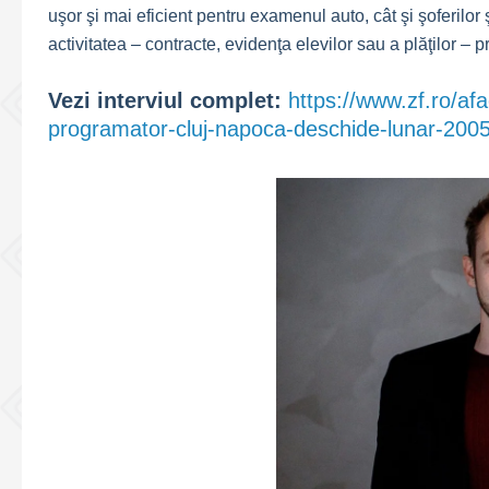
uşor şi mai eficient pentru examenul auto, cât şi şoferilor ş
activitatea – contracte, evidenţa elevilor sau a plăţilor – p
Vezi interviul complet:
https://www.zf.ro/afa
programator-cluj-napoca-deschide-lunar-200