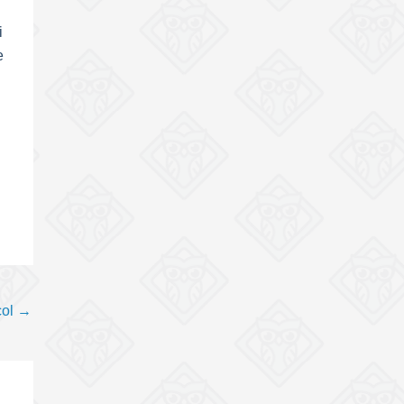
i
e
col
→