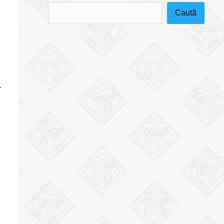
Caută
.