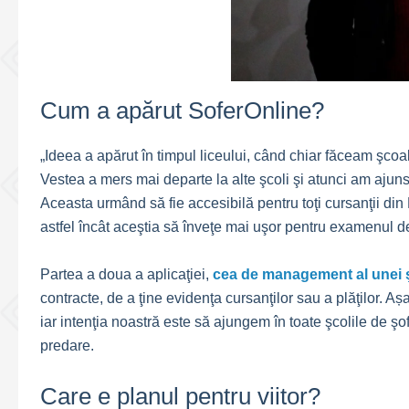
Cum a apărut SoferOnline?
„Ideea a apărut în timpul liceului, când chiar făceam şcoa
Vestea a mers mai departe la alte şcoli şi atunci am ajuns
Aceasta urmând să fie accesibilă pentru toţi cursanţii din 
astfel încât aceştia să înveţe mai uşor pentru examenul d
Partea a doua a aplicaţiei,
cea de management al unei ş
contracte, de a ţine evidenţa cursanţilor sau a plăţilor. A
iar intenţia noastră este să ajungem în toate şcolile de 
predare.
Care e planul pentru viitor?