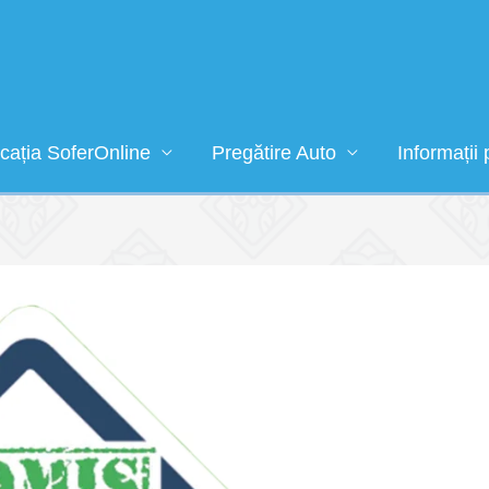
icația SoferOnline
Pregătire Auto
Informații 