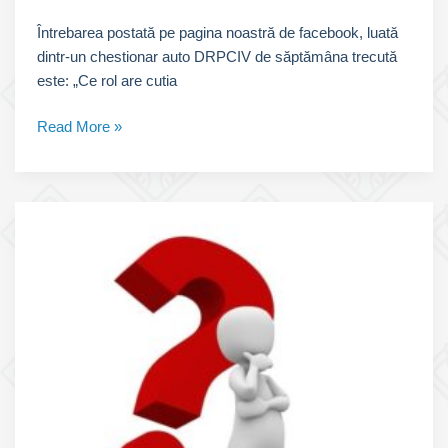
Întrebarea postată pe pagina noastră de facebook, luată
dintr-un chestionar auto DRPCIV de săptămâna trecută
este: „Ce rol are cutia
Chestionare
Read More »
auto
explicate:
„Ce
rol
are
cutia
de
viteze?”