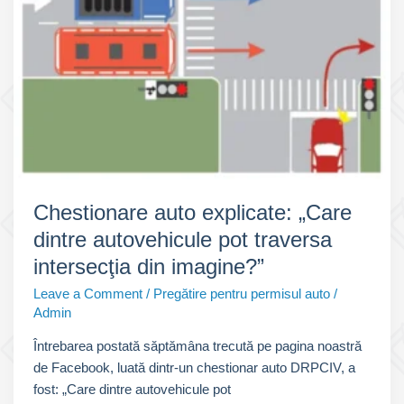
intersecţia
prezentată,
dacă
semafoarele
nu
funcţionează?”
Chestionare auto explicate: „Care
dintre autovehicule pot traversa
intersecţia din imagine?”
Leave a Comment
/
Pregătire pentru permisul auto
/
Admin
Întrebarea postată săptămâna trecută pe pagina noastră
de Facebook, luată dintr-un chestionar auto DRPCIV, a
fost: „Care dintre autovehicule pot