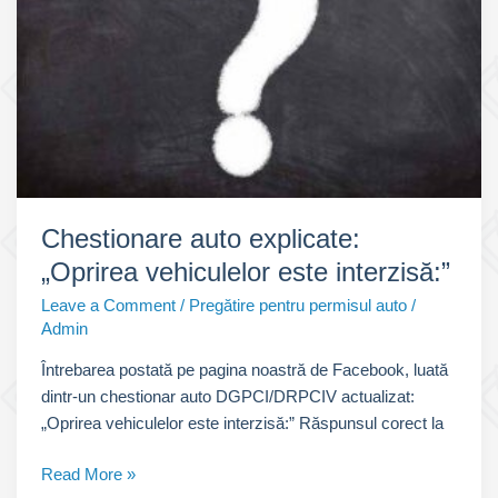
examen
Chestionare auto explicate:
„Oprirea vehiculelor este interzisă:”
Leave a Comment
/
Pregătire pentru permisul auto
/
Admin
Întrebarea postată pe pagina noastră de Facebook, luată
dintr-un chestionar auto DGPCI/DRPCIV actualizat:
„Oprirea vehiculelor este interzisă:” Răspunsul corect la
Chestionare
Read More »