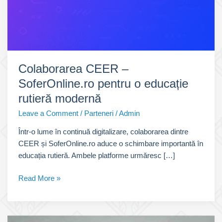
Colaborarea CEER –
SoferOnline.ro pentru o educație
rutieră modernă
Leave a Comment
/
Parteneri
/
Admin
Într-o lume în continuă digitalizare, colaborarea dintre
CEER și SoferOnline.ro aduce o schimbare importantă în
educația rutieră. Ambele platforme urmăresc […]
Colaborarea
Read More »
CEER
–
SoferOnline.ro