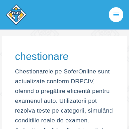
Skip
to
Main
content
Men
chestionare
Chestionarele pe SoferOnline sunt
actualizate conform DRPCIV,
oferind o pregătire eficientă pentru
examenul auto. Utilizatorii pot
rezolva teste pe categorii, simulând
condițiile reale de examen.