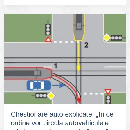
explicate:
„Viteza
de
deplasare
trebuie
redusă:”
Chestionare auto explicate: „În ce
ordine vor circula autovehiculele