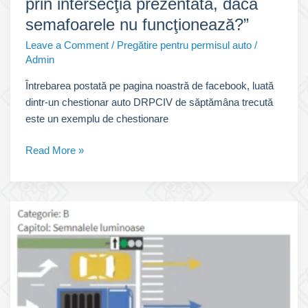
prin intersecţia prezentată, dacă
semafoarele nu funcţionează?”
Leave a Comment
/
Pregătire pentru permisul auto
/
Admin
Întrebarea postată pe pagina noastră de facebook, luată
dintr-un chestionar auto DRPCIV de săptămâna trecută
este un exemplu de chestionare
Chestionare
Read More »
auto
explicate:
„În
ce
ordine
vor
circula
autovehiculele
prin