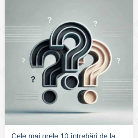
pentru
o
educație
rutieră
modernă
Cele mai grele 10 întrebări de la