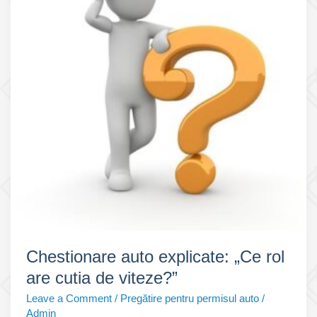
într-
o
zonă
pietonală
dacă:”
Chestionare auto explicate: „Ce rol
are cutia de viteze?”
Leave a Comment
/
Pregătire pentru permisul auto
/
Admin