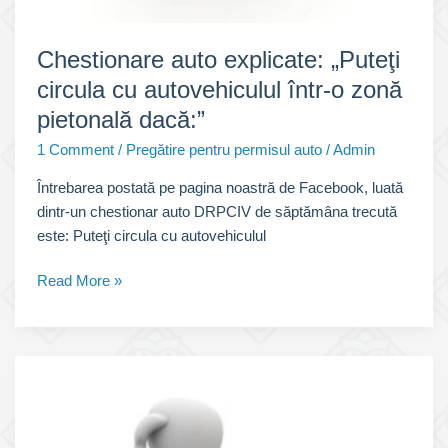
Chestionare auto explicate: „Puteţi
circula cu autovehiculul într-o zonă
pietonală dacă:”
1 Comment
/
Pregătire pentru permisul auto
/
Admin
Întrebarea postată pe pagina noastră de Facebook, luată
dintr-un chestionar auto DRPCIV de săptămâna trecută
este: Puteţi circula cu autovehiculul
Chestionare
Read More »
auto
explicate:
„Puteţi
circula
cu
autovehiculul