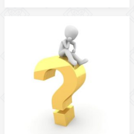
auto
explicate:
„Oprirea
vehiculelor
este
interzisă:”