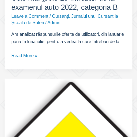
examenul auto 2022, categoria B
Leave a Comment
/
Cursanți
,
Jurnalul unui Cursant la
Școala de Șoferi
/
Admin
Am analizat răspunsurile oferite de utilizatori, din ianuarie
până în luna iulie, pentru a vedea la care întrebări de la
Cele
Read More »
mai
grele
10
întrebări
de
la
examenul
auto
2022,
categoria
B