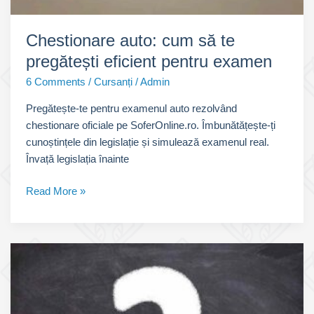
Chestionare auto: cum să te
pregătești eficient pentru examen
6 Comments
/
Cursanți
/
Admin
Pregătește-te pentru examenul auto rezolvând
chestionare oficiale pe SoferOnline.ro. Îmbunătățește-ți
cunoștințele din legislație și simulează examenul real.
Învață legislația înainte
Chestionare
Read More »
auto:
cum
să
te
pregătești
eficient
pentru