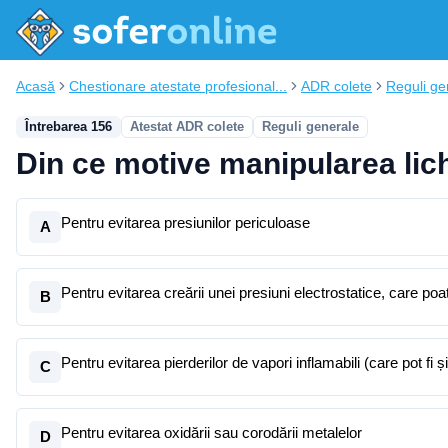
Acasă
Chestionare atestate profesional...
ADR colete
Reguli ge
Întrebarea 156
Atestat ADR colete
Reguli generale
Din ce motive manipularea lichi
Pentru evitarea presiunilor periculoase
A
Pentru evitarea creării unei presiuni electrostatice, care po
B
Pentru evitarea pierderilor de vapori inflamabili (care pot fi 
C
Pentru evitarea oxidării sau corodării metalelor
D