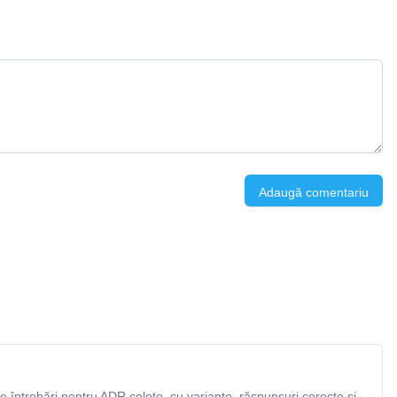
Adaugă comentariu
 întrebări pentru ADR colete, cu variante, răspunsuri corecte și