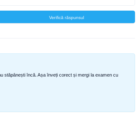
Verifică răspunsul
ce nu stăpânești încă. Așa înveți corect și mergi la examen cu