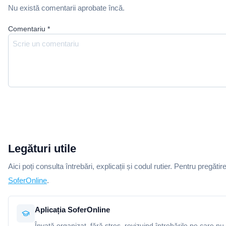
Nu există comentarii aprobate încă.
Comentariu
*
Legături utile
Aici poți consulta întrebări, explicații și codul rutier. Pentru pregătir
SoferOnline
.
Aplicația SoferOnline
Învață organizat, fără stres, revizuind întrebările pe care nu 