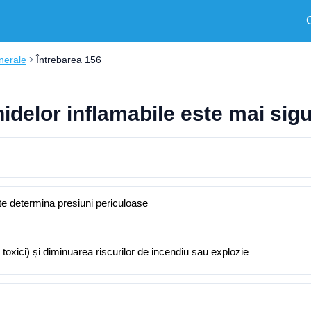
nerale
Întrebarea 156
delor inflamabile este mai sigur
ate determina presiuni periculoase
și toxici) și diminuarea riscurilor de incendiu sau explozie