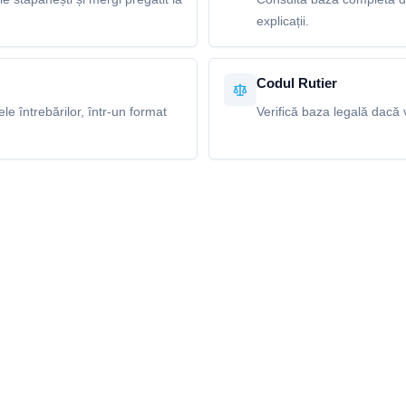
explicații.
Codul Rutier
e întrebărilor, într-un format
Verifică baza legală dacă v