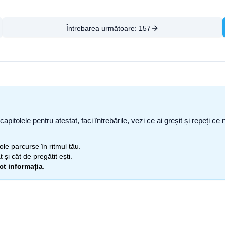
Întrebarea următoare:
157
capitolele pentru atestat, faci întrebările, vezi ce ai greșit și repeți 
itole parcurse în ritmul tău.
 și cât de pregătit ești.
ect informația
.