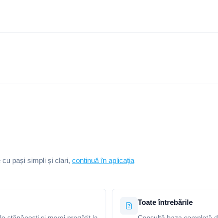
e cu pași simpli și clari,
continuă în aplicația
Toate întrebările
le stăpânești și mergi pregătit la
Consultă baza completă de