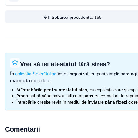
Întrebarea precedentă:
155
Vrei să iei atestatul fără stres?
În
aplicația SoferOnline
înveți organizat, cu pași simpli: parcurgi 
mai multă încredere.
Ai
întrebările pentru atestatul ales
, cu explicații clare și cap
Progresul rămâne salvat: știi ce ai parcurs, ce mai ai de repetat
Întrebările greșite revin în mediul de învățare până
fixezi cor
Comentarii