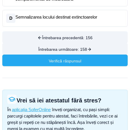
Semnalizarea locului destinat extinctoarelor
D
Întrebarea precedentă:
156
Întrebarea următoare:
158
Verifică răspunsul
Vrei să iei atestatul fără stres?
În
aplicația SoferOnline
înveți organizat, cu pași simpli:
parcurgi capitolele pentru atestat, faci întrebările, vezi ce ai
greșit și repeți ce nu stăpânești încă. Așa înveți corect și
mergi la examen cu mai multă încredere.