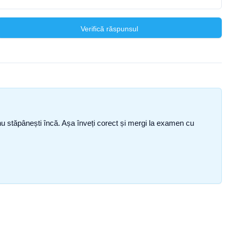
Verifică răspunsul
ce nu stăpânești încă. Așa înveți corect și mergi la examen cu