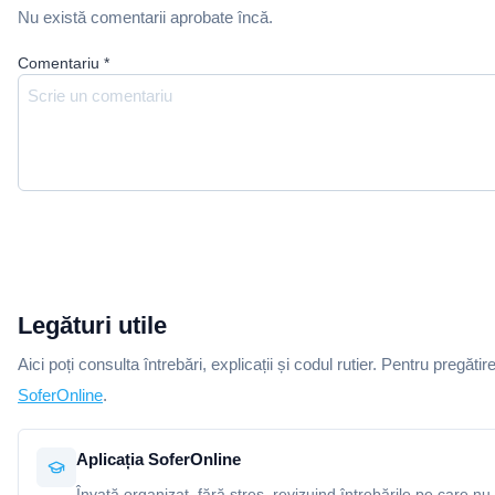
Nu există comentarii aprobate încă.
Comentariu
*
Legături utile
Aici poți consulta întrebări, explicații și codul rutier. Pentru pregătir
SoferOnline
.
Aplicația SoferOnline
Învață organizat, fără stres, revizuind întrebările pe care nu 