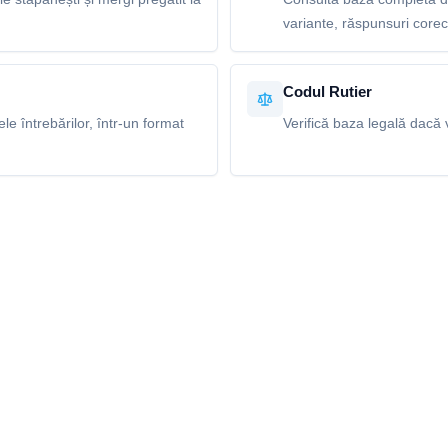
variante, răspunsuri corecte
Codul Rutier
e întrebărilor, într-un format
Verifică baza legală dacă v