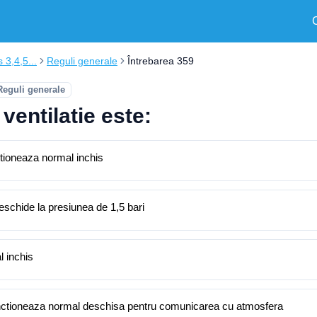
s 3,4,5...
Reguli generale
Întrebarea 359
Reguli generale
ventilatie este:
nctioneaza normal inchis
eschide la presiunea de 1,5 bari
l inchis
 functioneaza normal deschisa pentru comunicarea cu atmosfera