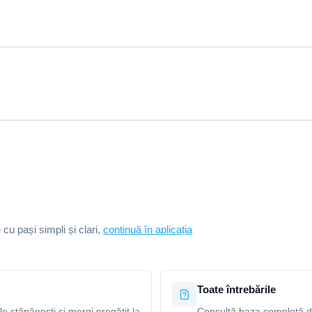
e cu pași simpli și clari,
continuă în aplicația
Toate întrebările
le stăpânești și mergi pregătit la
Consultă baza completă de 