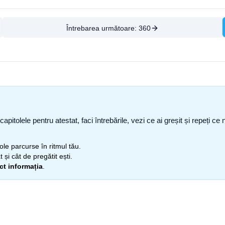
Întrebarea următoare:
360
capitolele pentru atestat, faci întrebările, vezi ce ai greșit și repeți 
itole parcurse în ritmul tău.
 și cât de pregătit ești.
ect informația
.