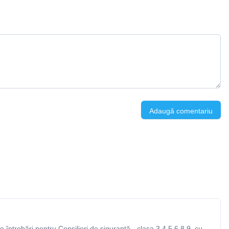
Adaugă comentariu
întrebări pentru Consilieri de siguranță - clasa 3,4,5,6,8,9, cu