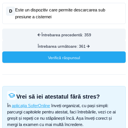
Este un dispozitiv care permite descarcarea sub
D
presiune a cisternei
Întrebarea precedentă:
359
Întrebarea următoare:
361
Verifică răspunsul
Vrei să iei atestatul fără stres?
În
aplicația SoferOnline
înveți organizat, cu pași simpli:
parcurgi capitolele pentru atestat, faci întrebările, vezi ce ai
greșit și repeți ce nu stăpânești încă. Așa înveți corect și
mergi la examen cu mai multă încredere.