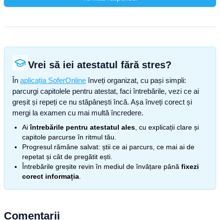
Vrei să iei atestatul fără stres?
În
aplicația SoferOnline
înveți organizat, cu pași simpli:
parcurgi capitolele pentru atestat, faci întrebările, vezi ce ai
greșit și repeți ce nu stăpânești încă. Așa înveți corect și
mergi la examen cu mai multă încredere.
Ai
întrebările pentru atestatul ales
, cu explicații clare și
capitole parcurse în ritmul tău.
Progresul rămâne salvat: știi ce ai parcurs, ce mai ai de
repetat și cât de pregătit ești.
Întrebările greșite revin în mediul de învățare până
fixezi
corect informația
.
Comentarii