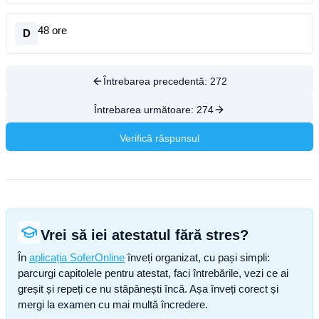
48 ore
D
Întrebarea precedentă:
272
Întrebarea următoare:
274
Verifică răspunsul
Vrei să iei atestatul fără stres?
În
aplicația SoferOnline
înveți organizat, cu pași simpli:
parcurgi capitolele pentru atestat, faci întrebările, vezi ce ai
greșit și repeți ce nu stăpânești încă. Așa înveți corect și
mergi la examen cu mai multă încredere.