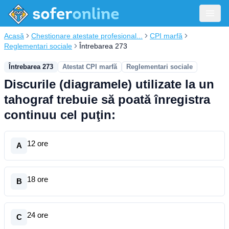
Acasă
Chestionare atestate profesional...
CPI marfă
Reglementari sociale
Întrebarea 273
Întrebarea 273
Atestat CPI marfă
Reglementari sociale
Discurile (diagramele) utilizate la un
tahograf trebuie să poată înregistra
continuu cel puţin:
12 ore
A
18 ore
B
24 ore
C