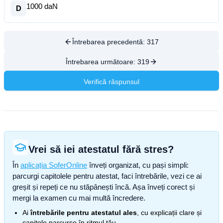
1000 daN
D
Întrebarea precedentă:
317
Întrebarea următoare:
319
Verifică răspunsul
Vrei să iei atestatul fără stres?
În
aplicația SoferOnline
înveți organizat, cu pași simpli:
parcurgi capitolele pentru atestat, faci întrebările, vezi ce ai
greșit și repeți ce nu stăpânești încă. Așa înveți corect și
mergi la examen cu mai multă încredere.
Ai
întrebările pentru atestatul ales
, cu explicații clare și
capitole parcurse în ritmul tău.