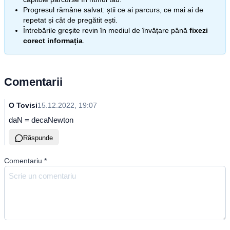
Progresul rămâne salvat: știi ce ai parcurs, ce mai ai de
repetat și cât de pregătit ești.
Întrebările greșite revin în mediul de învățare până
fixezi
corect informația
.
Comentarii
O Tovisi
15.12.2022, 19:07
daN = decaNewton
Răspunde
Comentariu
*