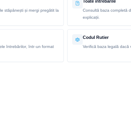
Toate întrebările
le stăpânești și mergi pregătit la
Consultă baza completă de
explicații.
Codul Rutier
e întrebărilor, într-un format
Verifică baza legală dacă v