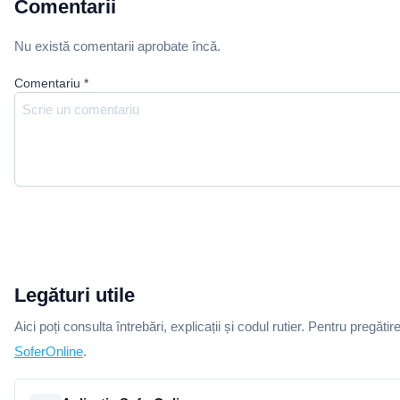
Comentarii
Nu există comentarii aprobate încă.
Comentariu
*
Legături utile
Aici poți consulta întrebări, explicații și codul rutier. Pentru pregătir
SoferOnline
.