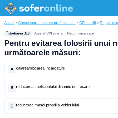
Acasă
Chestionare atestate profesional...
CPI marfă
Reguli inc
Întrebarea 319
Atestat CPI marfă
Reguli incarcare
Pentru evitarea folosirii unui 
următoarele măsuri:
calarea/blocarea încărcăturii
A
reducerea coeficientului dinamic de frecare
B
reducerea masei proprii a vehiculului
C