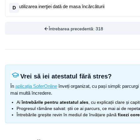
utilizarea inerţiei dată de masa încărcăturii
D
Întrebarea precedentă:
318
Vrei să iei atestatul fără stres?
În
aplicația SoferOnline
înveți organizat, cu pași simpli: parcurgi 
mai multă încredere.
Ai
întrebările pentru atestatul ales
, cu explicații clare și cap
Progresul rămâne salvat: știi ce ai parcurs, ce mai ai de repetat
Întrebările greșite revin în mediul de învățare până
fixezi cor