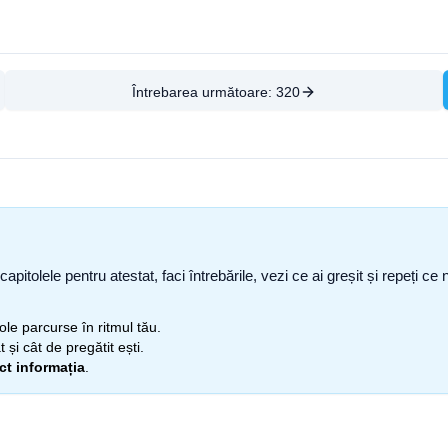
Întrebarea următoare:
320
capitolele pentru atestat, faci întrebările, vezi ce ai greșit și repeți 
itole parcurse în ritmul tău.
 și cât de pregătit ești.
ect informația
.