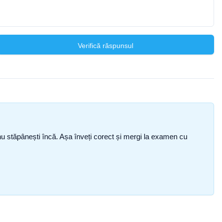
Verifică răspunsul
ce nu stăpânești încă. Așa înveți corect și mergi la examen cu