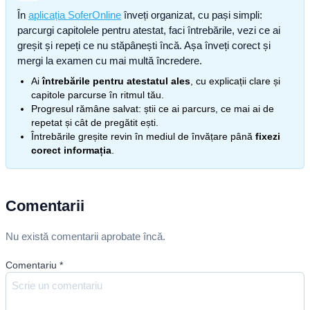
În
aplicația SoferOnline
înveți organizat, cu pași simpli:
parcurgi capitolele pentru atestat, faci întrebările, vezi ce ai
greșit și repeți ce nu stăpânești încă. Așa înveți corect și
mergi la examen cu mai multă încredere.
Ai
întrebările pentru atestatul ales
, cu explicații clare și
capitole parcurse în ritmul tău.
Progresul rămâne salvat: știi ce ai parcurs, ce mai ai de
repetat și cât de pregătit ești.
Întrebările greșite revin în mediul de învățare până
fixezi
corect informația
.
Comentarii
Nu există comentarii aprobate încă.
Comentariu
*