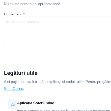
Nu există comentarii aprobate încă.
Comentariu
*
Legături utile
Aici poți consulta întrebări, explicații și codul rutier. Pentru pregătir
SoferOnline
.
Aplicația SoferOnline
Învață organizat, fără stres, revizuind întrebările pe care nu 