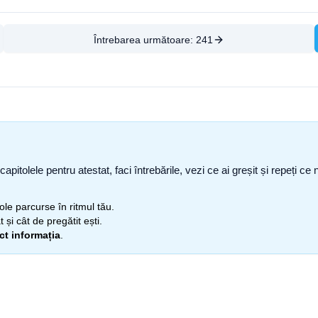
Întrebarea următoare:
241
capitolele pentru atestat, faci întrebările, vezi ce ai greșit și repeți 
itole parcurse în ritmul tău.
 și cât de pregătit ești.
ect informația
.