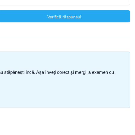
Verifică răspunsul
ce nu stăpânești încă. Așa înveți corect și mergi la examen cu