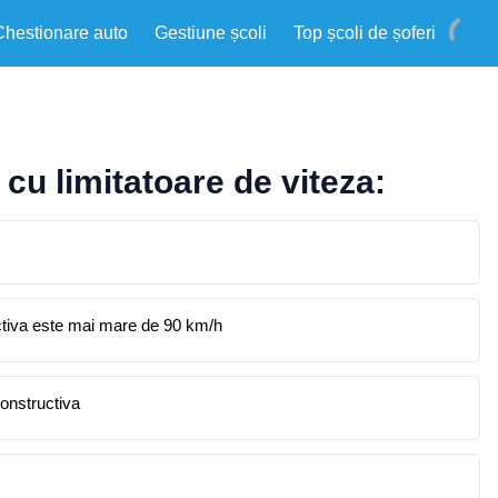
Chestionare auto
Gestiune școli
Top școli de șoferi
cu limitatoare de viteza:
ctiva este mai mare de 90 km/h
constructiva