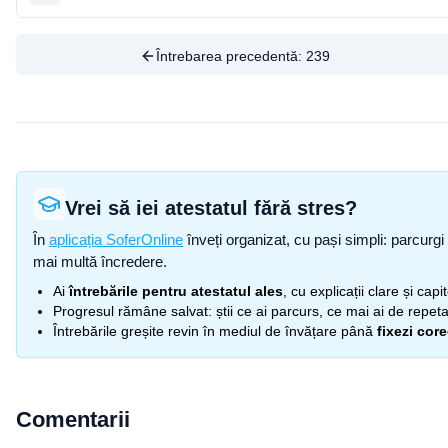
Întrebarea precedentă:
239
Vrei să iei atestatul fără stres?
În
aplicația SoferOnline
înveți organizat, cu pași simpli: parcurgi 
mai multă încredere.
Ai
întrebările pentru atestatul ales
, cu explicații clare și cap
Progresul rămâne salvat: știi ce ai parcurs, ce mai ai de repetat
Întrebările greșite revin în mediul de învățare până
fixezi cor
Comentarii