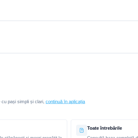
e cu pași simpli și clari,
continuă în aplicația
Toate întrebările
le stăpânești și mergi pregătit la
Consultă baza completă de