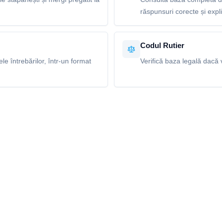
răspunsuri corecte și explic
Codul Rutier
e întrebărilor, într-un format
Verifică baza legală dacă v