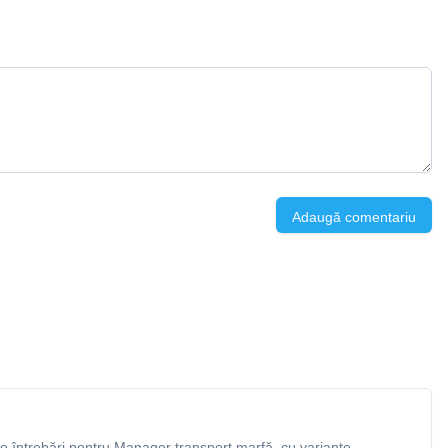
Adaugă comentariu
 întrebări pentru Manager transport marfă, cu variante,