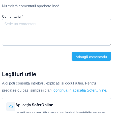
Nu există comentarii aprobate încă.
Comentariu
*
Adaugă comentariu
Legături utile
Aici poți consulta întrebări, explicații și codul rutier. Pentru
pregătire cu pași simpli și clari,
continuă în aplicația SoferOnline
.
Aplicația SoferOnline
Învață organizat, fără stres, revizuind întrebările pe care