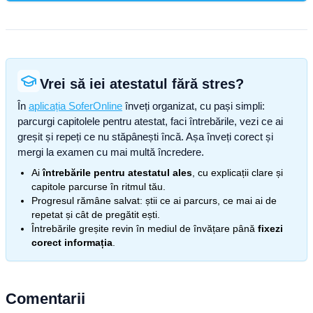
Vrei să iei atestatul fără stres?
În
aplicația SoferOnline
înveți organizat, cu pași simpli:
parcurgi capitolele pentru atestat, faci întrebările, vezi ce ai
greșit și repeți ce nu stăpânești încă. Așa înveți corect și
mergi la examen cu mai multă încredere.
Ai
întrebările pentru atestatul ales
, cu explicații clare și
capitole parcurse în ritmul tău.
Progresul rămâne salvat: știi ce ai parcurs, ce mai ai de
repetat și cât de pregătit ești.
Întrebările greșite revin în mediul de învățare până
fixezi
corect informația
.
Comentarii