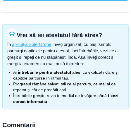
Vrei să iei atestatul fără stres?
În
aplicația SoferOnline
înveți organizat, cu pași simpli:
parcurgi capitolele pentru atestat, faci întrebările, vezi ce ai
greșit și repeți ce nu stăpânești încă. Așa înveți corect și
mergi la examen cu mai multă încredere.
Ai
întrebările pentru atestatul ales
, cu explicații clare și
capitole parcurse în ritmul tău.
Progresul rămâne salvat: știi ce ai parcurs, ce mai ai de
repetat și cât de pregătit ești.
Întrebările greșite revin în mediul de învățare până
fixezi
corect informația
.
Comentarii