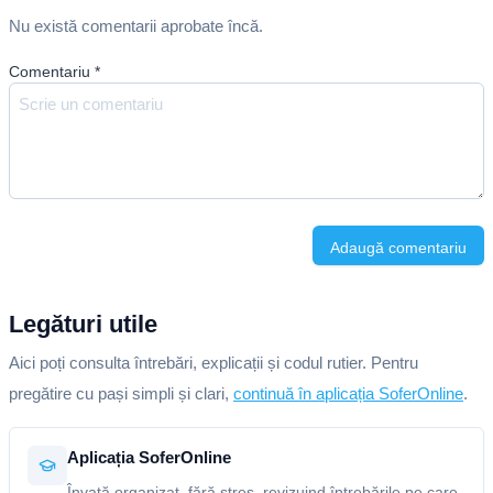
Nu există comentarii aprobate încă.
Comentariu
*
Adaugă comentariu
Legături utile
Aici poți consulta întrebări, explicații și codul rutier. Pentru
pregătire cu pași simpli și clari,
continuă în aplicația SoferOnline
.
Aplicația SoferOnline
Învață organizat, fără stres, revizuind întrebările pe care