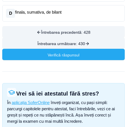
finala, sumativa, de bilant
D
Întrebarea precedentă:
428
Întrebarea următoare:
430
Verifică răspunsul
Vrei să iei atestatul fără stres?
În
aplicația SoferOnline
înveți organizat, cu pași simpli:
parcurgi capitolele pentru atestat, faci întrebările, vezi ce ai
greșit și repeți ce nu stăpânești încă. Așa înveți corect și
mergi la examen cu mai multă încredere.