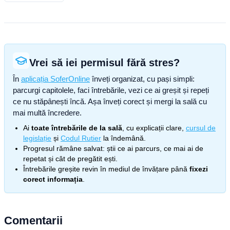
Vrei să iei permisul fără stres?
În
aplicația SoferOnline
înveți organizat, cu pași simpli:
parcurgi capitolele, faci întrebările, vezi ce ai greșit și repeți
ce nu stăpânești încă. Așa înveți corect și mergi la sală cu
mai multă încredere.
Ai
toate întrebările de la sală
, cu explicații clare,
cursul de
legislație
și
Codul Rutier
la îndemână.
Progresul rămâne salvat: știi ce ai parcurs, ce mai ai de
repetat și cât de pregătit ești.
Întrebările greșite revin în mediul de învățare până
fixezi
corect informația
.
Comentarii