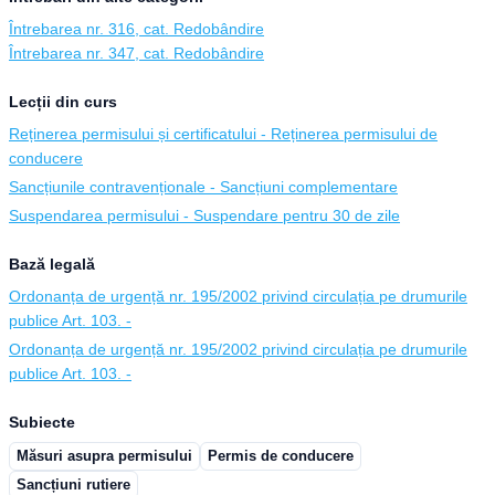
Întrebarea nr. 316, cat. Redobândire
Întrebarea nr. 347, cat. Redobândire
Lecții din curs
Reținerea permisului și certificatului - Reținerea permisului de
conducere
Sancțiunile contravenționale - Sancțiuni complementare
Suspendarea permisului - Suspendare pentru 30 de zile
Bază legală
Ordonanța de urgență nr. 195/2002 privind circulația pe drumurile
publice Art. 103. -
Ordonanța de urgență nr. 195/2002 privind circulația pe drumurile
publice Art. 103. -
Subiecte
Măsuri asupra permisului
Permis de conducere
Sancțiuni rutiere