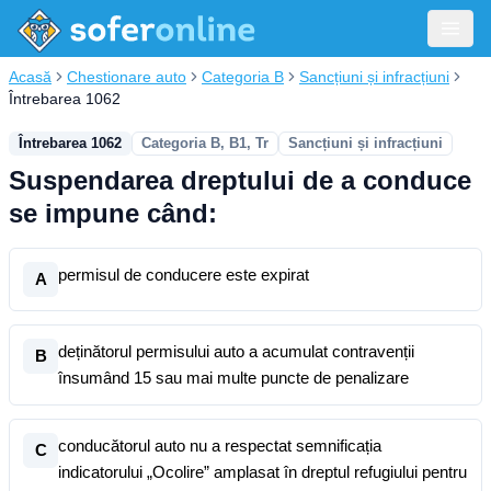
Acasă
Chestionare auto
Categoria B
Sancțiuni și infracțiuni
Întrebarea 1062
Întrebarea 1062
Categoria B, B1, Tr
Sancțiuni și infracțiuni
Suspendarea dreptului de a conduce
se impune când:
permisul de conducere este expirat
A
deținătorul permisului auto a acumulat contravenții
B
însumând 15 sau mai multe puncte de penalizare
conducătorul auto nu a respectat semnificația
C
indicatorului „Ocolire” amplasat în dreptul refugiului pentru