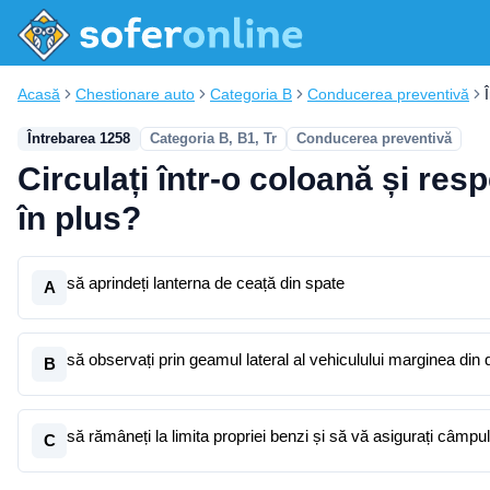
Acasă
Chestionare auto
Categoria B
Conducerea preventivă
Întrebarea 1258
Categoria B, B1, Tr
Conducerea preventivă
Circulați într-o coloană și resp
în plus?
să aprindeți lanterna de ceață din spate
A
să observați prin geamul lateral al vehiculului marginea din d
B
să rămâneți la limita propriei benzi și să vă asigurați câmpul 
C