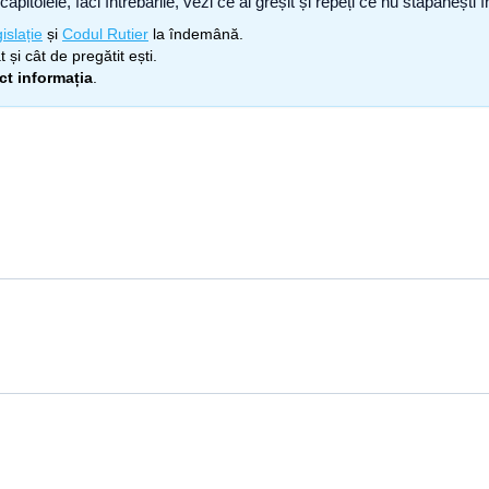
capitolele, faci întrebările, vezi ce ai greșit și repeți ce nu stăpâneșt
islație
și
Codul Rutier
la îndemână.
 și cât de pregătit ești.
ect informația
.