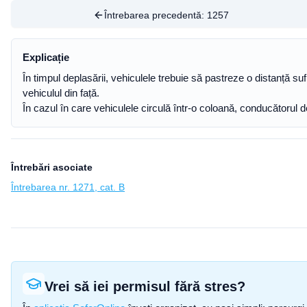
Întrebarea precedentă:
1257
Explicație
În timpul deplasării, vehiculele trebuie să pastreze o distanță su
vehiculul din față.
În cazul în care vehiculele circulă într-o coloană, conducătorul 
Întrebări asociate
Întrebarea nr. 1271, cat. B
Vrei să iei permisul fără stres?