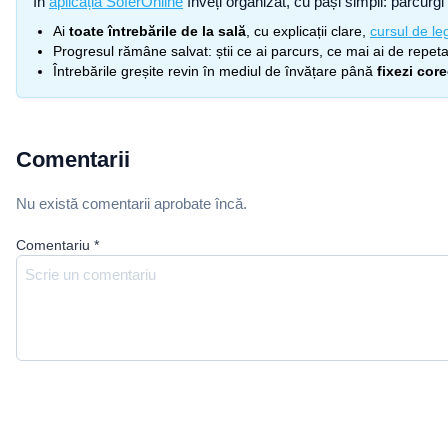
În
aplicația SoferOnline
înveți organizat, cu pași simpli: parcurgi 
Ai
toate întrebările de la sală
, cu explicații clare,
cursul de leg
Progresul rămâne salvat: știi ce ai parcurs, ce mai ai de repetat
Întrebările greșite revin în mediul de învățare până
fixezi cor
Comentarii
Nu există comentarii aprobate încă.
Comentariu
*