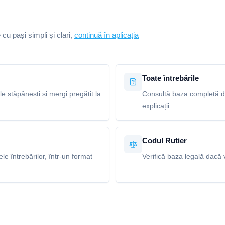
e cu pași simpli și clari,
continuă în aplicația
Toate întrebările
le stăpânești și mergi pregătit la
Consultă baza completă de 
explicații.
Codul Rutier
e întrebărilor, într-un format
Verifică baza legală dacă v