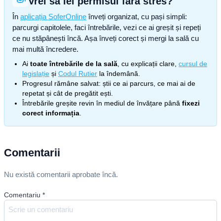
Vrei să iei permisul fără stres?
În
aplicația SoferOnline
înveți organizat, cu pași simpli:
parcurgi capitolele, faci întrebările, vezi ce ai greșit și repeți
ce nu stăpânești încă. Așa înveți corect și mergi la sală cu
mai multă încredere.
Ai
toate întrebările de la sală
, cu explicații clare,
cursul de
legislație
și
Codul Rutier
la îndemână.
Progresul rămâne salvat: știi ce ai parcurs, ce mai ai de
repetat și cât de pregătit ești.
Întrebările greșite revin în mediul de învățare până
fixezi
corect informația
.
Comentarii
Nu există comentarii aprobate încă.
Comentariu
*